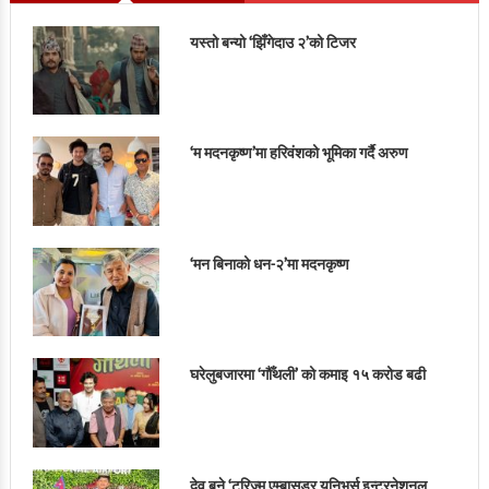
यस्तो बन्यो ‘झिँगेदाउ २’को टिजर
‘म मदनकृष्ण’मा हरिवंशको भूमिका गर्दै अरुण
‘मन बिनाको धन-२’मा मदनकृष्ण
घरेलुबजारमा ‘गौँथली’ को कमाइ १५ करोड बढी
देव बने ‘टुरिज्म एम्बासडर युनिभर्स इन्टरनेशनल