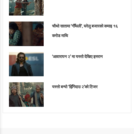
चौथो सातामा ‘गौँथली’, घरेलु बजारको कमाइ १६
करोड माथि
‘आवारापन २’ मा यस्तो देखिए इमरान
यस्तो बन्यो ‘झिँगेदाउ २’को टिजर