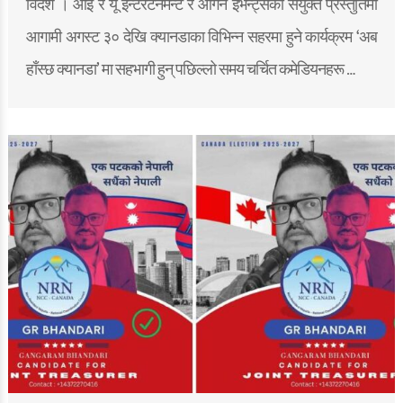
विदेश । आई र यू इन्टरटेनमेन्ट र आगन इभेन्ट्सको संयुक्त प्रस्तुतिमा
आगामी अगस्ट ३० देखि क्यानडाका विभिन्न सहरमा हुने कार्यक्रम ‘अब
हाँस्छ क्यानडा’ मा सहभागी हुन् पछिल्लो समय चर्चित कमेडियनहरू …