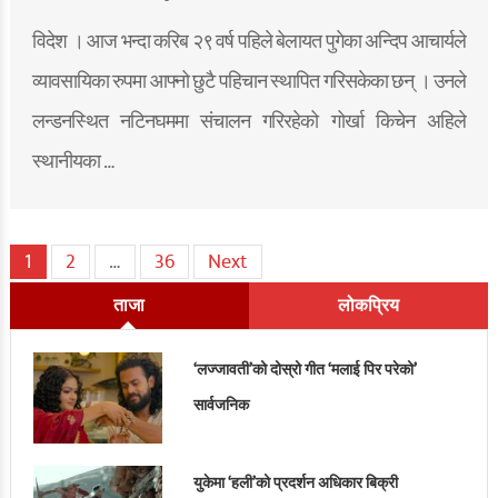
विदेश । आज भन्दा करिब २९ वर्ष पहिले बेलायत पुगेका अन्दिप आचार्यले
व्यावसायिका रुपमा आफ्नो छुटै पहिचान स्थापित गरिसकेका छन् । उनले
लन्डनस्थित नटिनघममा संचालन गरिरहेको गोर्खा किचेन अहिले
स्थानीयका …
Posts
1
2
…
36
Next
ताजा
लोकप्रिय
pagination
‘लज्जावती’को दोस्रो गीत ‘मलाई पिर परेको’
सार्वजनिक
युकेमा ‘हली’को प्रदर्शन अधिकार बिक्री