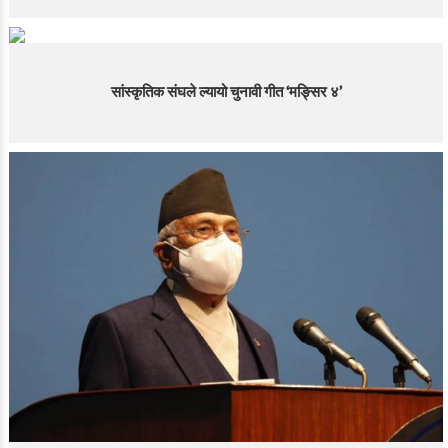
सांस्कृतिक संघले ल्यायो चुनावी गीत ‘मङ्सिर ४’