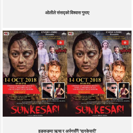
ओलीले संसद्को विश्‍वास गुमाए
हङकङमा ऋचा र अर्पणसँगै ‘सुनकेसरी’