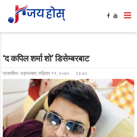
‘द कपिल शर्मा शो’ डिसेम्बरबाट
प्रकाशित : मङ्गलबार, मङि्सर ११, २०७५
२३:४०