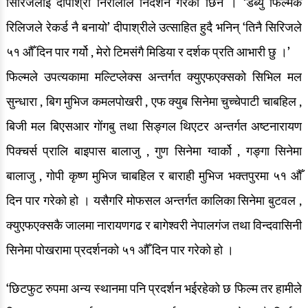
सिरिजलाई दीपाश्री निरौलाले निर्देशन गरेकी छिन । ‘डेब्यु फिल्मकै
रिलिजले रेकर्ड नै बनायो’ दीपाश्रीले उत्साहित हुदै भनिन् ‘तिनै सिरिजले
५१ औँ दिन पार गर्यो , मेरो टिमसंगै मिडिया र दर्शक प्रति आभारी छु ।’
फिल्मले उपत्यकामा मल्टिप्लेक्स अन्तर्गत क्युएफएक्सको सिभिल मल
सुन्धारा , बिग मुभिज कमलपोखरी , एफ क्युब सिनेमा चुच्चेपाटी चाबहिल ,
बिजी मल बिएसआर गोंगबु तथा सिङ्गल थिएटर अन्तर्गत अष्टनारायण
पिक्चर्स प्रालि बाइपास बालाजु , गुण सिनेमा ग्वार्को , गङ्गा सिनेमा
बालाजु , गोपी कृष्ण मुभिज चाबहिल र बाराही मुभिज भक्तपुरमा ५१ औँ
दिन पार गरेको हो । यसैगरि मोफसल अन्तर्गत कालिका सिनेमा बुटवल ,
क्युएफएक्सकै जालमा नारायणगढ र बागेश्वरी नेपालगंज तथा विन्दवासिनी
सिनेमा पोखरामा प्रदर्शनको ५१ औँ दिन पार गरेको हो ।
‘छिटफुट रुपमा अन्य स्थानमा पनि प्रदर्शन भईरहेको छ फिल्म तर हामीले