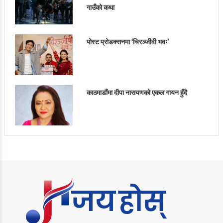
गाउँको कथा
पोस्ट प्रोडक्सनमा ‘चिरञ्जीवी भवः’
काठमाडौंमा दीपा नारायणको एकल गायन हुँदै