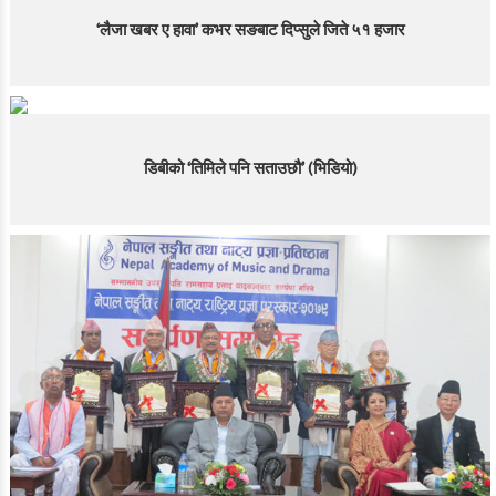
‘लैजा खबर ए हावा’ कभर सङबाट दिप्सुले जिते ५१ हजार
डिबीको ‘तिमिले पनि सताउछौ’ (भिडियो)