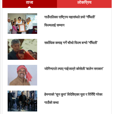
ताजा
लोकप्रिय
गाउँपालिका राष्ट्रिय महासंघले गर्‍यो ‘गौँथली’
फिल्मलाई सम्मान
सर्वाधिक कमाइ गर्ने चौथो फिल्म बन्यो ‘गौँथली’
जोगिन्दरले ल्याए गाईजात्रे कोसेली ‘बालेन सरकार’
हेमन्तको ‘सुन कुरा’ विदेशिएका युवा र रित्तिँदै गरेका
गाउँको कथा