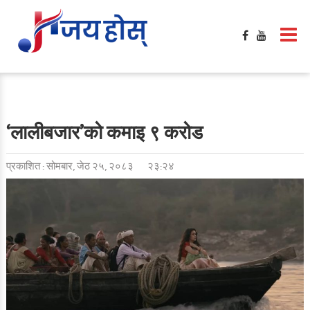
गृहपृष्ठ
मनोरञ्जन
फिल्मी खबर
बलिउड / हलिउड खबर
‘लालीबजार’को कमाइ ९ करोड
टिभी / सिरिज / ओटीटी
प्रकाशित : सोमबार, जेठ २५, २०८३
२३:२४
सङ्गीत खबर
साहित्य खबर
गसिप
समिक्षा
फेशन / सौन्दर्य