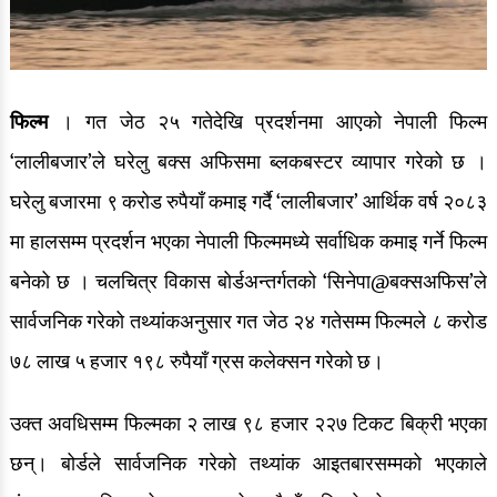
रङ्गमञ्च
अन्तर्वार्ता
फिल्म
। गत जेठ २५ गतेदेखि प्रदर्शनमा आएको नेपाली फिल्म
ग्यालरी
‘लालीबजार’ले घरेलु बक्स अफिसमा ब्लकबस्टर व्यापार गरेको छ ।
इभेन्ट ग्यालरी
घरेलु बजारमा ९ करोड रुपैयाँ कमाइ गर्दै ‘लालीबजार’ आर्थिक वर्ष २०८३
मा हालसम्म प्रदर्शन भएका नेपाली फिल्ममध्ये सर्वाधिक कमाइ गर्ने फिल्म
सेलिब्रेटी ग्यालरी
बनेको छ । चलचित्र विकास बोर्डअन्तर्गतको ‘सिनेपा@बक्सअफिस’ले
देश/विदेश
सार्वजनिक गरेको तथ्यांकअनुसार गत जेठ २४ गतेसम्म फिल्मले ८ करोड
देश खबर
७८ लाख ५ हजार १९८ रुपैयाँ ग्रस कलेक्सन गरेको छ।
ग्लोबल खबर
उक्त अवधिसम्म फिल्मका २ लाख ९८ हजार २२७ टिकट बिक्री भएका
छन्। बोर्डले सार्वजनिक गरेको तथ्यांक आइतबारसम्मको भएकाले