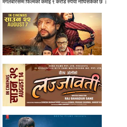
मंगलबारसम्म फिल्मको कमाइ ९ करोड रुपैयाँ नाघिसकेको छ ।