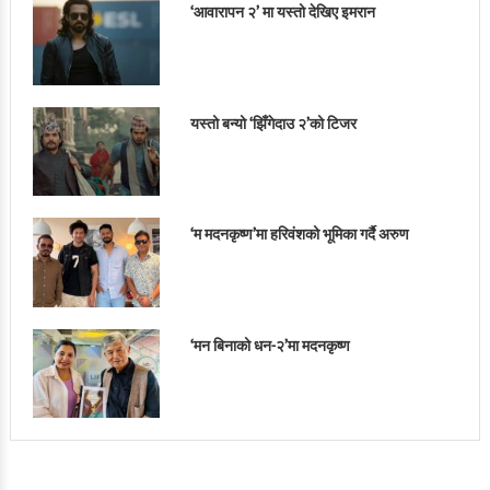
‘आवारापन २’ मा यस्तो देखिए इमरान
यस्तो बन्यो ‘झिँगेदाउ २’को टिजर
‘म मदनकृष्ण’मा हरिवंशको भूमिका गर्दै अरुण
‘मन बिनाको धन-२’मा मदनकृष्ण