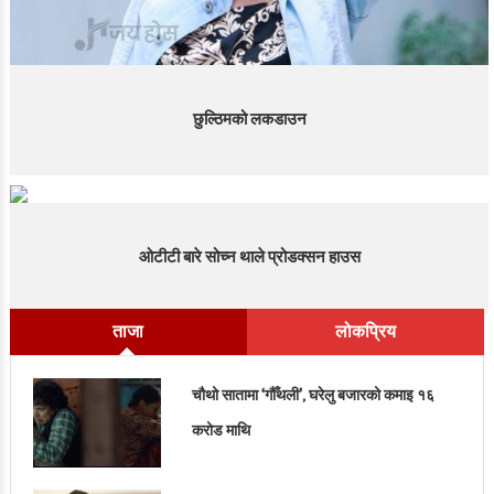
छुल्ठिमको लकडाउन
ओटीटी बारे सोच्न थाले प्रोडक्सन हाउस
ताजा
लोकप्रिय
चौथो सातामा ‘गौँथली’, घरेलु बजारको कमाइ १६
करोड माथि