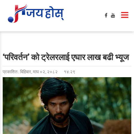
‘परिवर्तन’ को ट्रेलरलाई एघार लाख बढी भ्यूज
प्रकाशित : बिहिबार, माघ ०२, २०८२
१४:२९