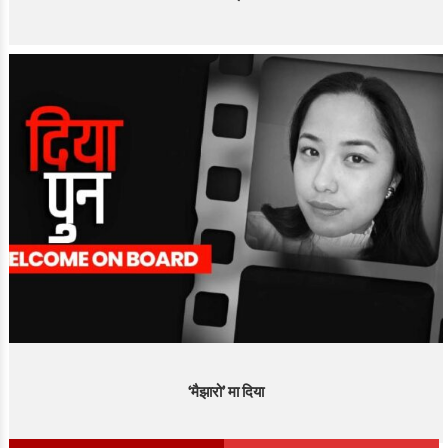
‘मैझारो’ मा दिया