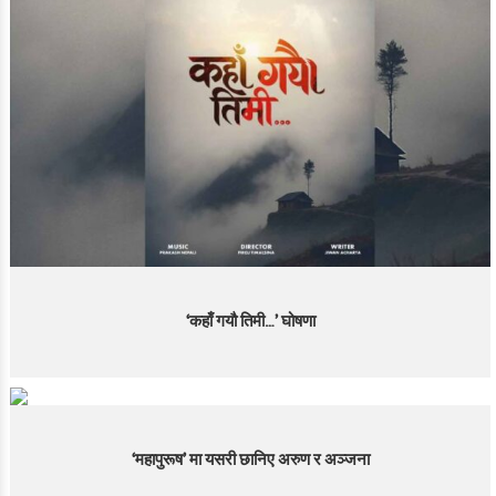
‘कहाँ गयौ तिमी…’ घोषणा
‘महापुरूष’ मा यसरी छानिए अरुण र अञ्जना