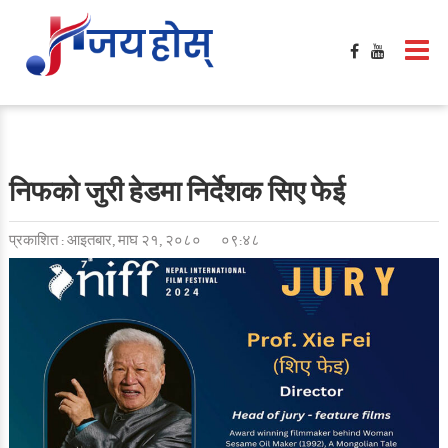
निफको जुरी हेडमा निर्देशक सिए फेई
प्रकाशित : आइतबार, माघ २१, २०८०
०९:४८