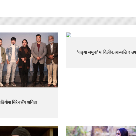
‘गङ्गा जमुना’ मा दिलीप, अञ्जलि र उष
िडियोमा धिरेनसँग अनिता