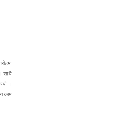
ारोहमा
। साथै
थियो ।
ग्य काम