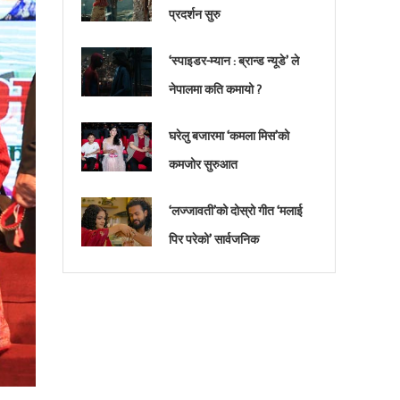
प्रदर्शन सुरु
‘स्पाइडर-म्यान : ब्रान्ड न्यूडे’ ले
नेपालमा कति कमायो ?
घरेलु बजारमा ‘कमला मिस’को
कमजोर सुरुआत
‘लज्जावती’को दोस्रो गीत ‘मलाई
पिर परेको’ सार्वजनिक