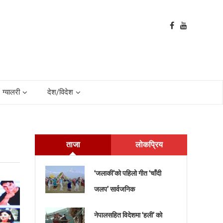
ग्यालरी
देश/विदेश
ताजा
लोकप्रिय
‘जलाकी’को पहिलो गीत ‘चाँदी
जलप’ सार्वजनिक
नेपालसहित विदेशमा ‘हली’ को