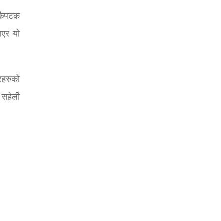
एकैपटक
ाएर यो
रहरुको
 सहेली