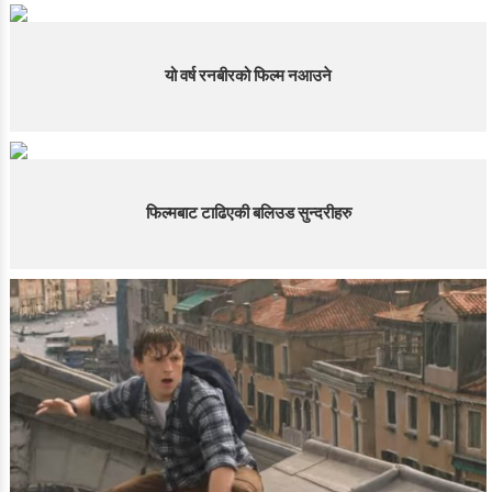
यो वर्ष रनबीरको फिल्म नआउने
फिल्मबाट टाढिएकी बलिउड सुन्दरीहरु