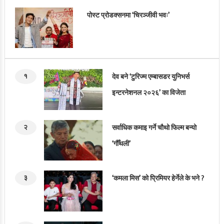
पोस्ट प्रोडक्सनमा ‘चिरञ्जीवी भवः’
१
देव बने ‘टुरिज्म एम्बासडर युनिभर्स
इन्टरनेशनल २०२६’ का विजेता
२
सर्वाधिक कमाइ गर्ने चौथो फिल्म बन्यो
‘गौँथली’
३
‘कमला मिस’ को प्रिमियर हेर्नेले के भने ?