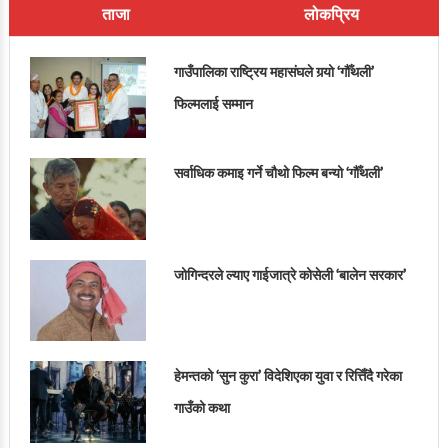
ताजा
लोकप्रिय
गाउँपालिका राष्ट्रिय महासंघले गर्‍यो ‘गौँथली’
फिल्मलाई सम्मान
सर्वाधिक कमाइ गर्ने चौथो फिल्म बन्यो ‘गौँथली’
जोगिन्दरले ल्याए गाईजात्रे कोसेली ‘बालेन सरकार’
हेमन्तको ‘सुन कुरा’ विदेशिएका युवा र रित्तिँदै गरेका
गाउँको कथा