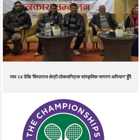
माघ २४ देखि ‘विमलराज क्षेत्री लोकतान्त्रिक सांस्कृतिक जागरण अभियान’ हुँदै