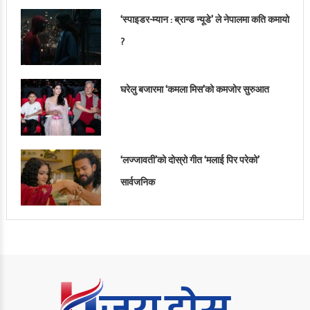
‘स्पाइडर-म्यान : ब्रान्ड न्यूडे’ ले नेपालमा कति कमायो
?
घरेलु बजारमा ‘कमला मिस’को कमजोर सुरुआत
‘लज्जावती’को दोस्रो गीत ‘मलाई पिर परेको’
सार्वजनिक