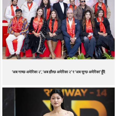
‘अब नाच्छ अमेरिका २’, ‘अब हाँस्छ अमेरिका २’ र ‘अब सुन्छ अमेरिका’ हुँदै