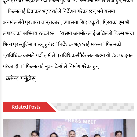
दृश्यहरु धेरै भएकोले गर्दा फिल्म पुर्व घोषित समयमा भने रिलिज हुन् सकेन
। फिल्मलाई दिवाकर भट्टराईले निर्देशन गरेका छन् भने यसमा
रङ्गमञ्च
अनमोलसँगै प्रशान्त ताम्राकार , उपासना सिंह ठकुरी , प्रियंका एम भी
अन्तर्वार्ता
लगायतको अभिनय रहेको छ । ‘यसमा अनमोललाई अघिल्लो फिल्म भन्दा
ग्यालरी
भिन्न प्रस्तुतिमा पाउनु हुनेछ ‘ निर्देशक भट्टराई भन्छन ‘ फिल्मको
इभेन्ट ग्यालरी
प्राविधिक कामले गर्दा हामीले प्राविधिकसँगैकै सल्लाहमा यो डेट फाइनल
गरेका हौ ।’ फिल्मलाई भुवन केसीले निर्माण गरेका हुन् ।
सेलिब्रेटी ग्यालरी
कमेन्ट गर्नुहोस्
देश/विदेश
देश खबर
Related Posts
ग्लोबल खबर