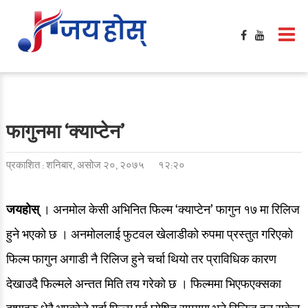
गृहपृष्ठ
मनोरञ्जन
फिल्मी खबर
बलिउड / हलिउड खबर
फागुनमा ‘क्याप्टेन’
टिभी / सिरिज / ओटीटी
प्रकाशित : शनिबार, असोज २०, २०७५
१२:२०
सङ्गीत खबर
साहित्य खबर
जयहोस्
। अनमोल केसी अभिनित फिल्म ‘क्याप्टेन’ फागुन १७ मा रिलिज
हुने भएको छ । अनमोललाई फुटवल खेलाडीको रुपमा प्रस्तुत गरिएको
गसिप
फिल्म फागुन अगाडी नै रिलिज हुने चर्चा थियो तर प्राविधिक कारण
समिक्षा
देखाउदै फिल्मले अन्तत मिति तय गरेको छ । फिल्ममा भिएफएक्सका
फेशन / सौन्दर्य