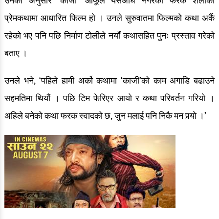
उनका अनुसार ‘काजी’ आफूले यसअघि नगरेको फरक शैलीको
प्रेमकथामा आधारित फिल्म हो । उनले सुरुवातमा फिल्मको कथा अर्कै
रङ्गमञ्च
रहेको भए पनि पछि निर्माण टोलीले नयाँ कथासहित पुनः प्रस्ताव गरेको
अन्तर्वार्ता
बताए ।
ग्यालरी
उनले भने, ‘पहिले हामी अर्को कथामा ‘काजी’को काम अगाडि बढाउने
इभेन्ट ग्यालरी
सहमतिमा थियौं । पछि टिम फेरिएर आयो र कथा परिवर्तन गरियो ।
सेलिब्रेटी ग्यालरी
अहिले बनेको कथा फरक स्वादको छ, जुन मलाई पनि निकै मन पर्‍याे ।’
देश/विदेश
देश खबर
ग्लोबल खबर