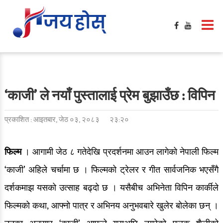
गृहपृष्ठ
मनोरञ्जन
फिल्मी खबर
बलिउड / हलिउड खबर
‘काजी’ ले नयाँ पुस्तालाई प्रेम बुझाउँछ : विपिन
टिभी / सिरिज / ओटीटी
प्रकाशित : आइतबार, जेठ ०३, २०८३
२३:२०
सङ्गीत खबर
साहित्य खबर
फिल्म
। आगामी जेठ ८ गतेदेखि प्रदर्शनमा आउन लागेको नेपाली फिल्म
‘काजी’ अहिले चर्चामा छ । फिल्मको ट्रेलर र गीत सार्वजनिक भएसँगै
गसिप
दर्शकमाझ यसको उत्साह बढ्दो छ । यसैबीच अभिनेता विपिन कार्कीले
समिक्षा
फिल्मको कथा, आफ्नो पात्र र अभिनय अनुभवबारे खुलेर बोलेका छन् ।
फेशन / सौन्दर्य