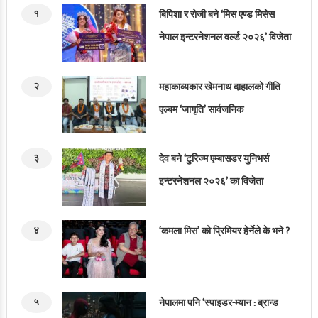
१
बिपिशा र रोजी बने ‘मिस एण्ड मिसेस
नेपाल इन्टरनेशनल वर्ल्ड २०२६’ विजेता
२
महाकाव्यकार खेमनाथ दाहालको गीति
एल्बम ‘जागृति’ सार्वजनिक
३
देव बने ‘टुरिज्म एम्बासडर युनिभर्स
इन्टरनेशनल २०२६’ का विजेता
४
‘कमला मिस’ को प्रिमियर हेर्नेले के भने ?
५
नेपालमा पनि ‘स्पाइडर-म्यान : ब्रान्ड