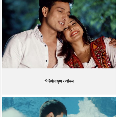
भिडियोमा पुष्प र आँचल