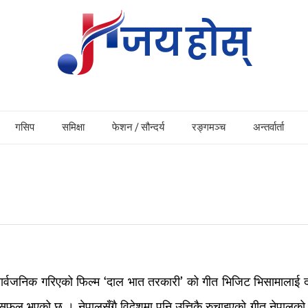
गसिप
समिक्षा
फेशन / सौन्दर्य
रङ्गमञ्च
अन्तर्वार्ता
सार्वजनिक गरिएको फिल्म ‘दाल भात तरकारी’ को गीत भिजिट भिसामालाई द
 सफल भएको छ । नेपालसँगै विदेशमा पनि उत्तिकै रुचाइएको गीत नेपालको य