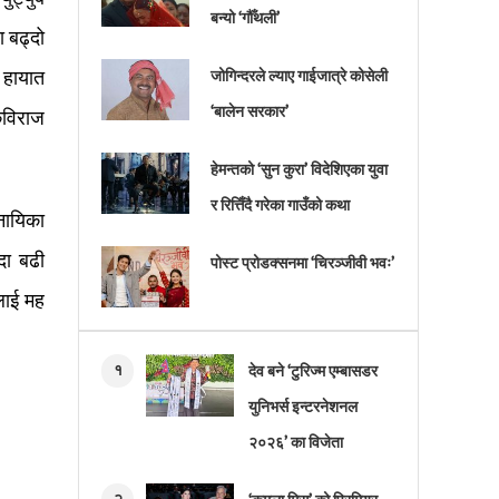
बन्यो ‘गौँथली’
 बढ्दो
 हायात
जोगिन्दरले ल्याए गाईजात्रे कोसेली
‘बालेन सरकार’
कविराज
हेमन्तको ‘सुन कुरा’ विदेशिएका युवा
र रित्तिँदै गरेका गाउँको कथा
नायिका
दा बढी
पोस्ट प्रोडक्सनमा ‘चिरञ्जीवी भवः’
लाई मह
१
देव बने ‘टुरिज्म एम्बासडर
युनिभर्स इन्टरनेशनल
२०२६’ का विजेता