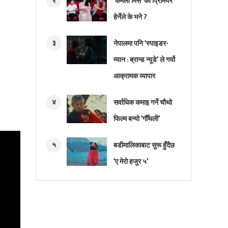
२
‘कमला मिस’ को प्रिमियर
हेर्नेले के भने ?
३
नेपालमा पनि ‘स्पाइडर-
म्यान : ब्रान्ड न्यूडे’ ले गर्यो
आक्रामक व्यापार
४
सर्वाधिक कमाइ गर्ने चौथो
फिल्म बन्यो ‘गौँथली’
५
बडीमालिकाबाट सुरू हुँदैछ
‘ए मेरो हजुर ५’