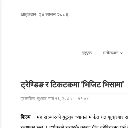
आइतबार, २४ साउन २०८३
गृहपृष्ठ
मनोरञ्जन
ट्रेण्डिङ र टिकटकमा ‘भिजिट भिसामा’
प्रकाशित : बुधबार, माघ १६, २०७५
११:०४
फिल्म
। मह सञ्चारको युट्युब च्यानल मार्फत गत शुक्रबार 
रुचाएका छन् । दर्शकको रुचाइकै कारण गीत ट्रेण्डिङमा पर्न