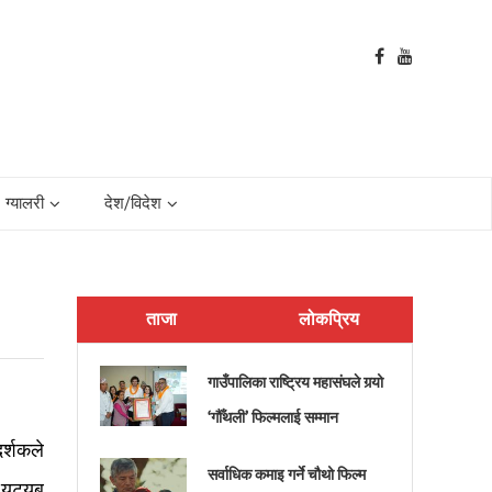
ग्यालरी
देश/विदेश
ताजा
लोकप्रिय
गाउँपालिका राष्ट्रिय महासंघले गर्‍यो
‘गौँथली’ फिल्मलाई सम्मान
र्शकले
सर्वाधिक कमाइ गर्ने चौथो फिल्म
ुट्युब