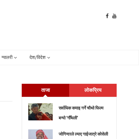
ग्यालरी
देश/विदेश
ताजा
लोकप्रिय
सर्वाधिक कमाइ गर्ने चौथो फिल्म
बन्यो ‘गौँथली’
जोगिन्दरले ल्याए गाईजात्रे कोसेली