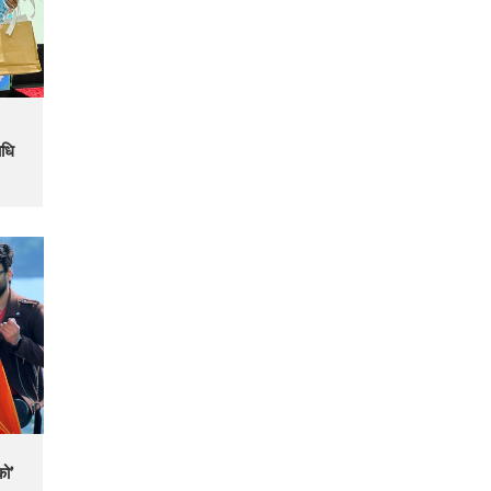
ाधि
को’