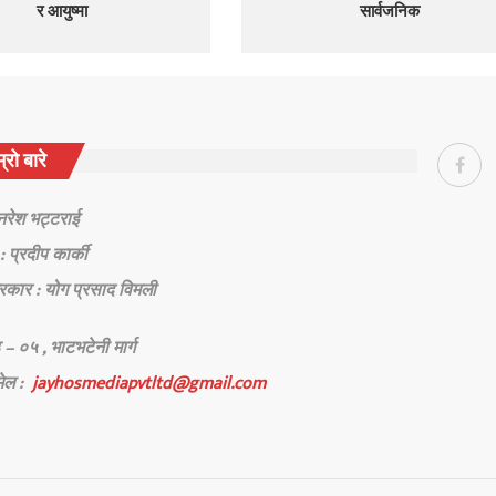
र आयुष्मा
सार्वजनिक
्रो बारे
 नरेश भट्टराई
: प्रदीप कार्की
रकार : योग प्रसाद विमली
 – ०५ , भाटभटेनी मार्ग
मेल :
jayhosmediapvtltd@gmail.com