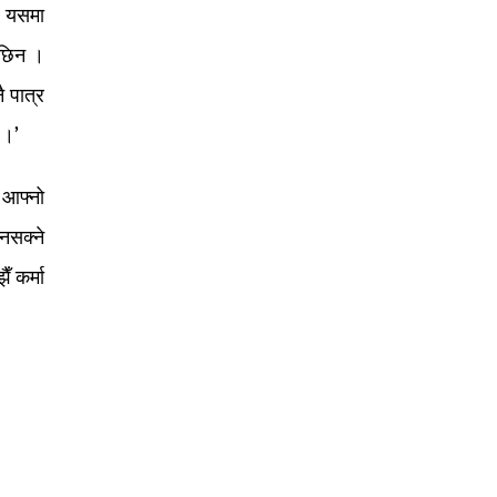
, यसमा
दैछिन ।
 पात्र
 ।’
े आफ्नो
 नसक्ने
ँ कर्मा