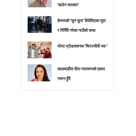
‘बालेन सरकार’
हेमन्तको ‘सुन कुरा’ विदेशिएका युवा
र रित्तिँदै गरेका गाउँको कथा
पोस्ट प्रोडक्सनमा ‘चिरञ्जीवी भवः’
काठमाडौंमा दीपा नारायणको एकल
गायन हुँदै