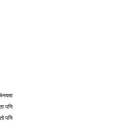
अभिनयमा
मता पनि
्तो पनि