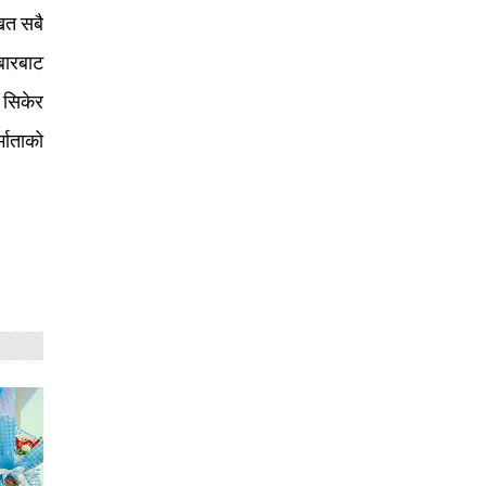
खित सबै
बारबाट
 सिकेर
माताको