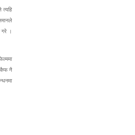
 त्यहि
लमानले
 गरे ।
िल्ममा
कैफ नै
न्धनमा