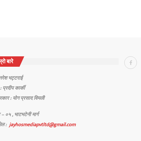
्रो बारे
 नरेश भट्टराई
: प्रदीप कार्की
रकार : योग प्रसाद विमली
 – ०५ , भाटभटेनी मार्ग
मेल :
jayhosmediapvtltd@gmail.com