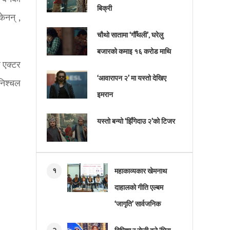
बिक्री
ेनन् ,
चौथो सातामा ‘गौँथली’, घरेलु
बजारको कमाइ १६ करोड माथि
ल एक्टर
‘आवारापन २’ मा यस्तो देखिए
निश्चल
इमरान
यस्तो बन्यो ‘झिँगेदाउ २’को टिजर
१
महाकाव्यकार खेमनाथ
दाहालको गीति एल्बम
‘जागृति’ सार्वजनिक