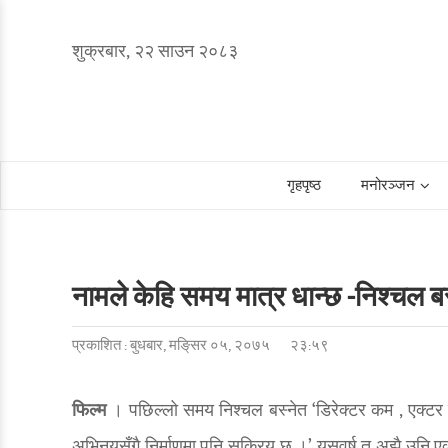
शुक्रबार, २२ साउन २०८३
गृहपृष्ठ
मनोरञ्जन
नामले केहि समय मात्र धान्छ -निश्चल ब
प्रकाशित : बुधबार, मङि्सर ०५, २०७५
२३:५९
फिल्म
। पछिल्लो समय निश्चल बस्नेत ‘डिरेक्टर कम , एक्टर ज
अभिनयसँगै निर्माणमा पनि सक्रिय छु ।’ यसवर्ष त अझै उनि एक्टर