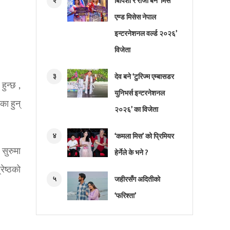
२
बिपिशा र रोजी बने ‘मिस
एण्ड मिसेस नेपाल
इन्टरनेशनल वर्ल्ड २०२६’
विजेता
३
देव बने ‘टुरिज्म एम्बासडर
ुन्छ ,
युनिभर्स इन्टरनेशनल
का हुन्
२०२६’ का विजेता
४
‘कमला मिस’ को प्रिमियर
 सुरुमा
हेर्नेले के भने ?
रेष्ठको
५
जहीरसँग अदितीको
‘फरिश्ता’