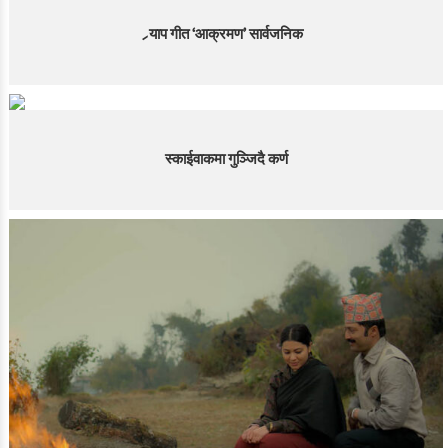
र्‍याप गीत ‘आक्रमण’ सार्वजनिक
स्काईवाकमा गुञ्जिदै कर्ण