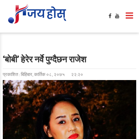
‘बोबी’ हेरेर नर्वे पुग्दैछन राजेश
प्रकाशित : बिहिबार, कार्तिक ०८, २०७५
२२:२०