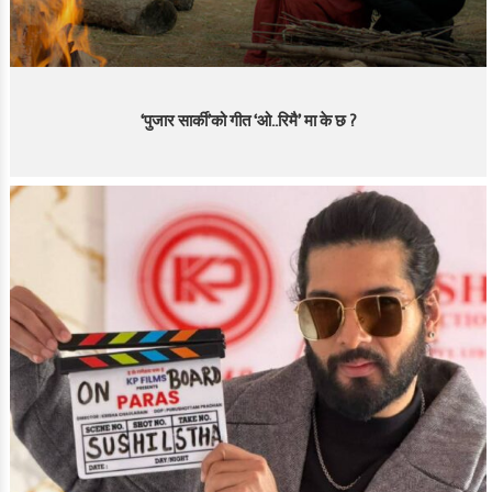
‘पुजार सार्की’को गीत ‘ओ..रिमै’ मा के छ ?