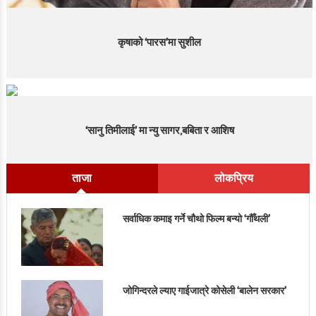
कृषाको ‘पारस’मा सुशील
‘सानु तिमीलाई’ मा न्यु सागर,बबिता र आशिष
ताजा
लोकप्रिय
सर्वाधिक कमाइ गर्ने चौथो फिल्म बन्यो ‘गौँथली’
जोगिन्दरले ल्याए गाईजात्रे कोसेली ‘बालेन सरकार’