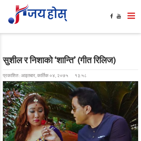
सुशील र निशाको ‘शान्ति’ (गीत रिलिज)
प्रकाशित : आइतबार, कार्तिक ०४, २०७५
१३:५८