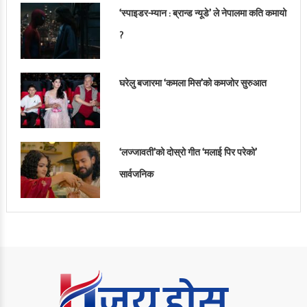
‘स्पाइडर-म्यान : ब्रान्ड न्यूडे’ ले नेपालमा कति कमायो
?
घरेलु बजारमा ‘कमला मिस’को कमजोर सुरुआत
‘लज्जावती’को दोस्रो गीत ‘मलाई पिर परेको’
सार्वजनिक