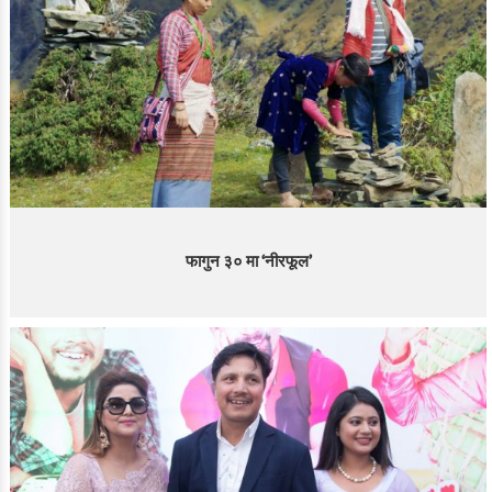
फागुन ३० मा ‘नीरफूल’