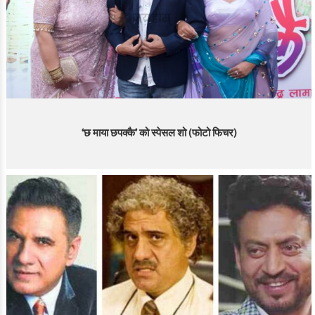
‘छ माया छपक्कै’ को स्पेसल शो (फोटो फिचर)