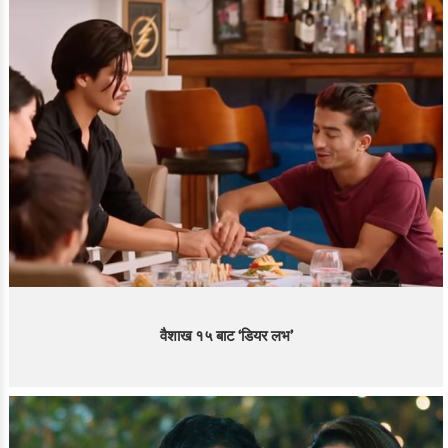
वैशाख १५ बाट ‘डियर लभ’