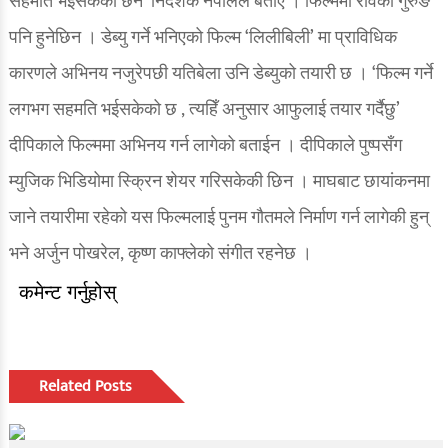
सहमति भईसकेको छन’ निर्देशक नेपालले बताए । फिल्ममा रेविका गुरुङ
पनि हुनेछिन । डेब्यु गर्ने भनिएको फिल्म ‘लिलीबिली’ मा प्राविधिक
रङ्गमञ्च
कारणले अभिनय नजुरेपछी यतिबेला उनि डेब्युको तयारी छ । ‘फिल्म गर्ने
अन्तर्वार्ता
लगभग सहमति भईसकेको छ , त्यहिँ अनुसार आफुलाई तयार गर्दैछु’
ग्यालरी
दीपिकाले फिल्ममा अभिनय गर्न लागेको बताईन । दीपिकाले पुष्पसँग
इभेन्ट ग्यालरी
म्युजिक भिडियोमा स्क्रिन शेयर गरिसकेकी छिन । माघबाट छायांकनमा
जाने तयारीमा रहेको यस फिल्मलाई पुनम गौतमले निर्माण गर्न लागेकी हुन्
सेलिब्रेटी ग्यालरी
भने अर्जुन पोखरेल, कृष्ण काफ्लेको संगीत रहनेछ ।
देश/विदेश
कमेन्ट गर्नुहोस्
देश खबर
ग्लोबल खबर
Related Posts