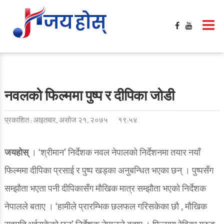
गृहपृष्ठ
मनोरञ्जन
फिल्मी खबर
बलिउड / हलिउड खबर
नवलको फिल्ममा पुष्प र दीपिका जोडी
टिभी / सिरिज / ओटीटी
प्रकाशित : आइतबार, असोज २१, २०७५
१९:५४
सङ्गीत खबर
साहित्य खबर
जयहोस्
। ‘श्रीमान’ निर्देशक नवल नेपालको निर्देशनमा तयार नयाँ
फिल्ममा दीपिका प्रसाई र पुष्प खड्का अनुबन्धित भएका छन् । पुष्पसँग
गसिप
सम्झौता भएता पनी दीपिकासँग मौखिक मात्र सम्झौता भएको निर्देशक
समिक्षा
नेपालले बताए । ‘हामीले प्रारम्भिक छलफल गरिसकेका छौ , मौखिक
फेशन / सौन्दर्य