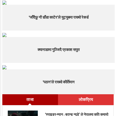
‘जाँदैछु नौ डाँडा काटेर’ले युट्युबमा राख्यो रेकर्ड
क्यानाडामा गुञ्जिदै प्रकाश सपुत
‘पठान’ले राख्यो कीर्तिमान
ताजा
लोकप्रिय
‘स्पाइडर-म्यान : ब्रान्ड न्यूडे’ ले नेपालमा कति कमायो