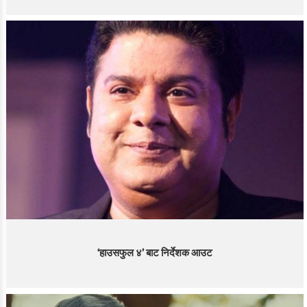
‘हाउसफुल ४’ बाट निर्देशक आउट