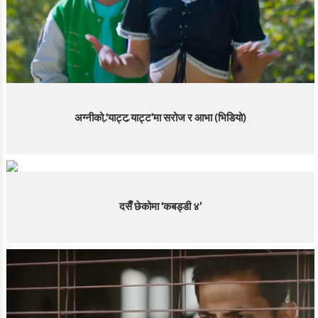
अग्नीको ‘र्‍याट्ट र्‍याट्ट’मा सरोज र आभा (भिडियो)
दसैँ छेकोमा ‘कबड्डी ४’