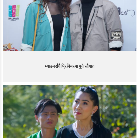
म्याडमसँगै प्रिमियरमा पुगे सौगात