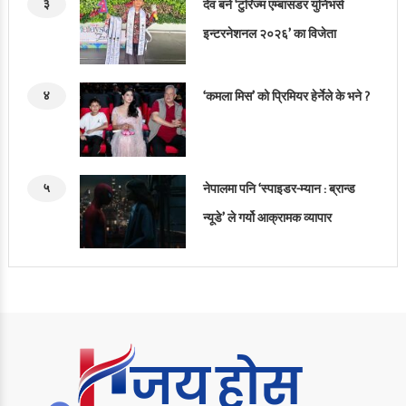
३
देव बने ‘टुरिज्म एम्बासडर युनिभर्स
इन्टरनेशनल २०२६’ का विजेता
४
‘कमला मिस’ को प्रिमियर हेर्नेले के भने ?
५
नेपालमा पनि ‘स्पाइडर-म्यान : ब्रान्ड
न्यूडे’ ले गर्यो आक्रामक व्यापार