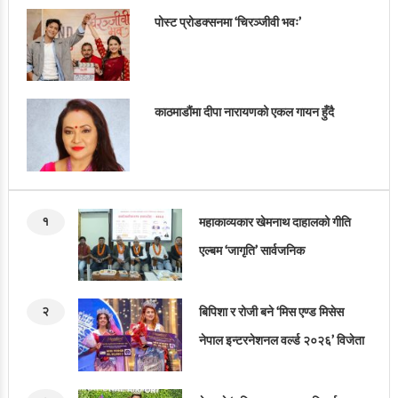
पोस्ट प्रोडक्सनमा ‘चिरञ्जीवी भवः’
काठमाडौंमा दीपा नारायणको एकल गायन हुँदै
१
महाकाव्यकार खेमनाथ दाहालको गीति
एल्बम ‘जागृति’ सार्वजनिक
२
बिपिशा र रोजी बने ‘मिस एण्ड मिसेस
नेपाल इन्टरनेशनल वर्ल्ड २०२६’ विजेता