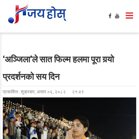
‘अञ्जिला’ले सात फिल्म हलमा पूरा गर्‍यो
प्रदर्शनको सय दिन
प्रकाशित : शुक्रबार, असार ०६, २०८२
२१:४९