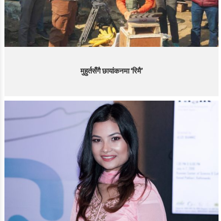
मुहुर्तसँगै छायांकनमा ‘रिमै’