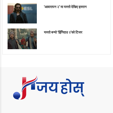
‘आवारापन २’ मा यस्तो देखिए इमरान
यस्तो बन्यो ‘झिँगेदाउ २’को टिजर