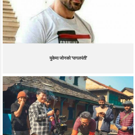
युकेमा जोनको ‘पागलपंती’