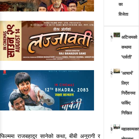
का
विजेता
१
अटिजमको
कथामा
‘पार्वती’
२
‘आचार्य’
लिएर
निर्देशनमा
फर्किए
निखिल
३
महाकाव्यका
फिल्ममा राजबहादुर सानेको कथा, बीबी अनुरागी र