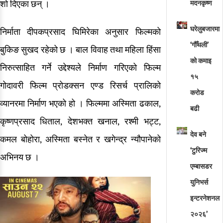
शो दिएका छन् ।
मदनकृष्ण
घरेलुबजारमा
निर्माता दीपकप्रसाद घिमिरेका अनुसार फिल्मको
‘गौँथली’
बुकिङ सुखद रहेको छ । बाल विवाह तथा महिला हिंसा
को कमाइ
निरुत्साहित गर्ने उद्देश्यले निर्माण गरिएको फिल्म
१५
गोदावरी फिल्म प्रोडक्सन एण्ड रिसर्च प्रालिको
करोड
व्यानरमा निर्माण भएको हो । फिल्ममा अस्मिता ढकाल,
बढी
कृष्णप्रसाद धिताल, देशभक्त खनाल, रश्मी भट्ट,
देव बने
कमल बोहोरा, अस्मिता बस्नेत र खगेन्द्र न्यौपानेको
‘टुरिज्म
अभिनय छ ।
एम्बासडर
युनिभर्स
इन्टरनेशनल
२०२६’