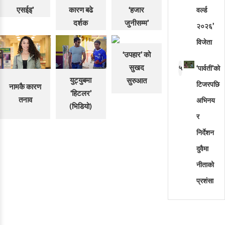
एसईइ’
कारण बढे
‘हजार
वर्ल्ड
दर्शक
जुनीसम्म’
२०२६’
विजेता
‘उपहार’ को
सुखद
५
‘पार्वती’को
युट्युबमा
सुरुआत
टिजरपछि
नामकै कारण
‘हिटलर’
तनाव
अभिनय
(भिडियो)
र
निर्देशन
दुवैमा
नीताको
प्रशंसा