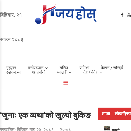
बिहिबार, २१
साउन २०८३
गृहपृष्ठ
मनोरञ्जन
गसिप
समिक्षा
फेशन / सौन्दर्य
रङ्गमञ्च
अन्तर्वार्ता
ग्यालरी
देश/विदेश
‘जुनाः एक व्यथा’को खुल्यो बुकिङ
ताजा
लोकप्रिय
प्रकाशित : बिहिबार, माघ २४, २०८१
२०:०८
यस्तो