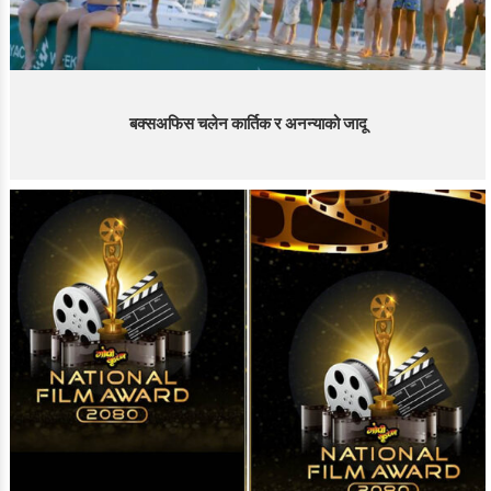
बक्सअफिस चलेन कार्तिक र अनन्याको जादू