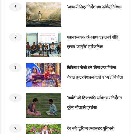
१
‘आचार्य’ लिएर निर्देशनमा फर्किए निखिल
२
महाकाव्यकार खेमनाथ दाहालको गीति
एल्बम ‘जागृति’ सार्वजनिक
३
बिपिशा र रोजी बने ‘मिस एण्ड मिसेस
नेपाल इन्टरनेशनल वर्ल्ड २०२६’ विजेता
४
‘पार्वती’को टिजरपछि अभिनय र निर्देशन
दुवैमा नीताको प्रशंसा
५
देव बने ‘टुरिज्म एम्बासडर युनिभर्स