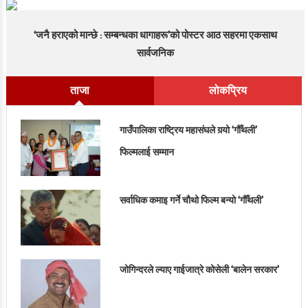
‘जनै हराएको मान्छे : सम्बन्धका धागाहरू’को पोस्टर आठ सहरमा एकसाथ
सार्वजनिक
ताजा
लोकप्रिय
गाउँपालिका राष्ट्रिय महासंघले गर्‍यो ‘गौँथली’
फिल्मलाई सम्मान
सर्वाधिक कमाइ गर्ने चौथो फिल्म बन्यो ‘गौँथली’
जोगिन्दरले ल्याए गाईजात्रे कोसेली ‘बालेन सरकार’