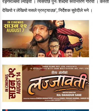
रङ्गमञ्चमा ल्याइयो । त्यसपछि पुनः शब्दमा रूपान्तरण गरियो । कस्तो
देखियो र लेखियो यसले प्रस्ट्याउछ’, निर्देशक सुवेदीले भने ।