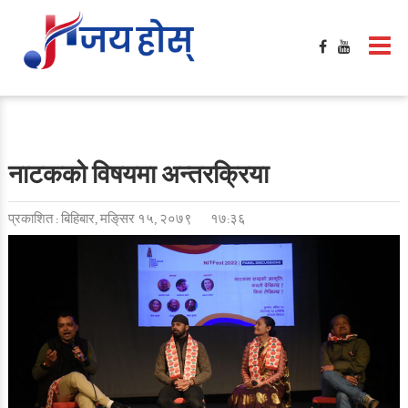
नाटकको विषयमा अन्तरक्रिया
प्रकाशित : बिहिबार, मङि्सर १५, २०७९
१७:३६