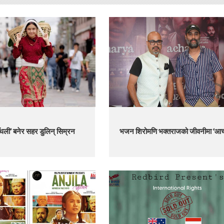
ँथली’ बनेर सहर डुलिन् सिम्रन
भजन शिरोमणि भक्तराजको जीवनीमा ‘आचार