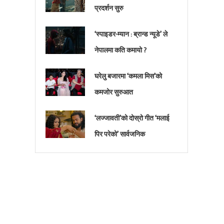
प्रदर्शन सुरु
‘स्पाइडर-म्यान : ब्रान्ड न्यूडे’ ले
नेपालमा कति कमायो ?
घरेलु बजारमा ‘कमला मिस’को
कमजोर सुरुआत
‘लज्जावती’को दोस्रो गीत ‘मलाई
पिर परेको’ सार्वजनिक