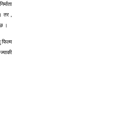
र्माता
। तर ,
 छ ।
ु फिल्म
ज्याकी