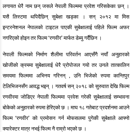
लगायत धेरै नाम छन् जसले नेपाली फिल्ममा प्रवेश गरिसकेका छन् ।
रङ्गमञ्च
यसै लिस्टमा थपिदैछिन् सुबेक्षा खड्का । सन् २०१२ मा मिस
अन्तर्वार्ता
इन्टरनेशनल नेपालको टाइटल पाएकी सुबेक्षालाई पहिले फिल्म अफर
नगरिएको होइन तर फिल्म ‘रणवीर’ मार्फत डेब्यु गर्दैछिन ।
ग्यालरी
इभेन्ट ग्यालरी
नेपाली फिल्मको निर्माण शैलीमा परिवर्तन आएसँगै नयाँ अनुहारको
खोजीको क्रममा सुबेक्षालाई धेरै प्रोपोजल गयो तर उनले तात्कालिन
सेलिब्रेटी ग्यालरी
समयमा फिल्ममा अभिनय गरिनन् , उनि भिजेको रुपमा कान्तिपुर
देश/विदेश
टेलिभिजनसँग आवद्ध भइन् । गतवर्ष सन् २०१८ को सुरुवात देखि फिल्म
देश खबर
रणवीरमा जोडिएर नेपाली फिल्ममा प्रवेश गरेकी सुबेक्षालाई सम्भावना
ग्लोबल खबर
बोकेको अनुहारको रुपमा हेरिएको छ । माघ १८ गतेबाट प्रदर्शनमा आउने
फिल्म ‘रणवीर’ को प्रमोसन गर्न मोफसलमा पुगेकी सुबेक्षाले आफ्नो
क्यारेक्टर मात्र नभई फिल्म नै राम्रो भएको छ ।