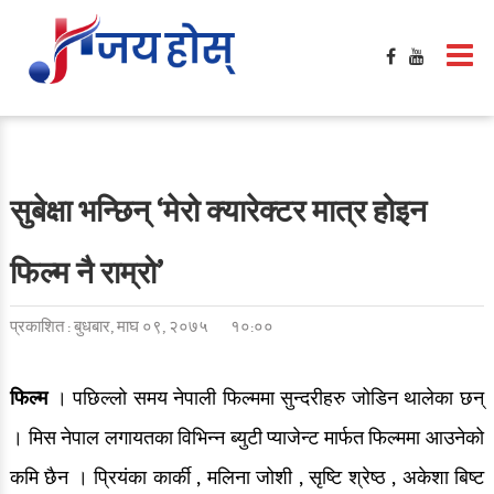
गृहपृष्ठ
मनोरञ्जन
फिल्मी खबर
बलिउड / हलिउड खबर
सुबेक्षा भन्छिन् ‘मेरो क्यारेक्टर मात्र होइन
टिभी / सिरिज / ओटीटी
फिल्म नै राम्रो’
सङ्गीत खबर
प्रकाशित : बुधबार, माघ ०९, २०७५
१०:००
साहित्य खबर
गसिप
फिल्म
। पछिल्लो समय नेपाली फिल्ममा सुन्दरीहरु जोडिन थालेका छन्
समिक्षा
। मिस नेपाल लगायतका विभिन्न ब्युटी प्याजेन्ट मार्फत फिल्ममा आउनेको
कमि छैन । प्रियंका कार्की , मलिना जोशी , सृष्टि श्रेष्ठ , अकेशा बिष्ट
फेशन / सौन्दर्य