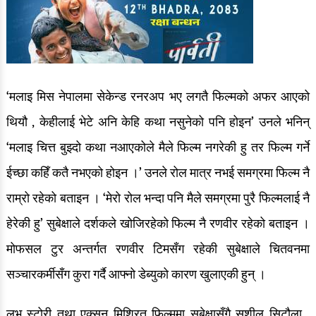
‘मलाइ मिस नेपालमा सेकेन्ड रनरअप भए लगतै फिल्मको अफर आएको
थियौ , केहीलाई भेटे अनि केहि कथा नसुनेको पनि होइन’ उनले भनिन्
‘मलाइ चित्त बुझ्दो कथा नआएकोले मैले फिल्म नगरेकी हु तर फिल्म गर्ने
ईच्छा कहिँ कतै नभएको होइन ।’ उनले रोल मात्र नभई समग्रमा फिल्म नै
राम्रो रहेको बताइन । ‘मेरो रोल भन्दा पनि मैले समग्रमा पुरै फिल्मलाई नै
हेरेकी हु’ सुबेक्षाले दर्शकले खोजिरहेको फिल्म नै रणवीर रहेको बताइन ।
मोफसल टुर अन्तर्गत रणवीर टिमसँग रहेकी सुबेक्षाले चितवनमा
सञ्चारकर्मीसँग कुरा गर्दै आफ्नो डेब्युको कारण खुलाएकी हुन् ।
लभ स्टोरी तथा एक्सन मिश्रित फिल्ममा सुबेक्षासँगै सुशील सिटौला ,