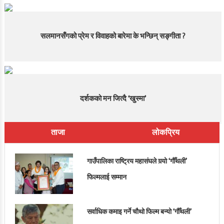
सलमानसँगको प्रेम र विवाहको बारेमा के भन्छिन् सङ्गीता ?
दर्शकको मन जित्दै ‘खुस्मा’
ताजा
लोकप्रिय
गाउँपालिका राष्ट्रिय महासंघले गर्‍यो ‘गौँथली’
फिल्मलाई सम्मान
सर्वाधिक कमाइ गर्ने चौथो फिल्म बन्यो ‘गौँथली’