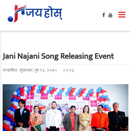
गृहपृष्ठ
मनोरञ्जन
फिल्मी खबर
बलिउड / हलिउड खबर
Jani Najani Song Releasing Event
टिभी / सिरिज / ओटीटी
प्रकाशित : शुक्रबार, पुष १३, २०७५
०९:५६
सङ्गीत खबर
साहित्य खबर
गसिप
समिक्षा
फेशन / सौन्दर्य