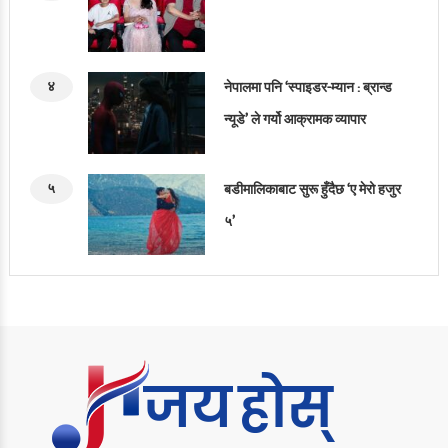
४
नेपालमा पनि ‘स्पाइडर-म्यान : ब्रान्ड
न्यूडे’ ले गर्यो आक्रामक व्यापार
५
बडीमालिकाबाट सुरू हुँदैछ ‘ए मेरो हजुर
५’