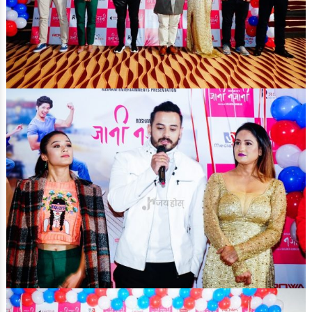
रङ्गमञ्च
अन्तर्वार्ता
ग्यालरी
इभेन्ट ग्यालरी
सेलिब्रेटी ग्यालरी
देश/विदेश
देश खबर
ग्लोबल खबर