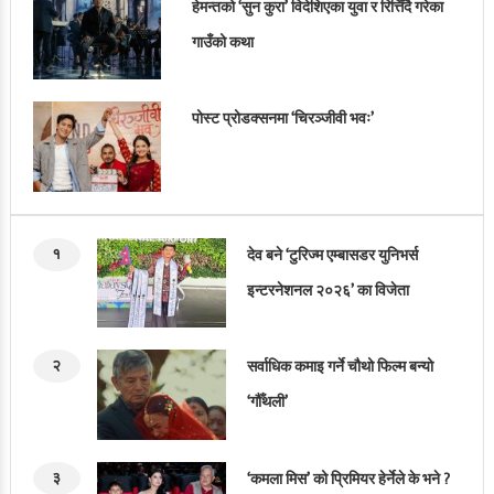
हेमन्तको ‘सुन कुरा’ विदेशिएका युवा र रित्तिँदै गरेका
गाउँको कथा
पोस्ट प्रोडक्सनमा ‘चिरञ्जीवी भवः’
१
देव बने ‘टुरिज्म एम्बासडर युनिभर्स
इन्टरनेशनल २०२६’ का विजेता
२
सर्वाधिक कमाइ गर्ने चौथो फिल्म बन्यो
‘गौँथली’
३
‘कमला मिस’ को प्रिमियर हेर्नेले के भने ?