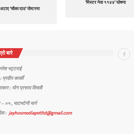
‘मिस्टर नेवा ११४४’ घोषणा
 अटाए ‘चौका दाउ’ पोष्टरमा
्रो बारे
 नरेश भट्टराई
: प्रदीप कार्की
रकार : योग प्रसाद विमली
 – ०५ , भाटभटेनी मार्ग
मेल :
jayhosmediapvtltd@gmail.com