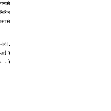
ो यसको
 सिरिज
नाउनको
जोशी ,
रलाई नै
मा भने