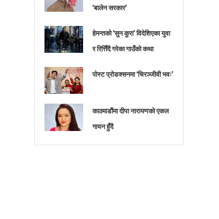
‘बालेन सरकार’
हेमन्तको ‘सुन कुरा’ विदेशिएका युवा
र रित्तिँदै गरेका गाउँको कथा
पोस्ट प्रोडक्सनमा ‘चिरञ्जीवी भवः’
काठमाडौंमा दीपा नारायणको एकल
गायन हुँदै