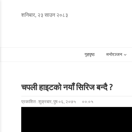
शनिबार, २३ साउन २०८३
गृहपृष्ठ
मनोरञ्जन
चपली हाइटको नयाँ सिरिज बन्दै ?
प्रकाशित : शुक्रबार, पुष ०६, २०७५
००:०५