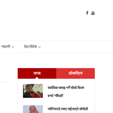
ग्यालरी
देश/विदेश
ताजा
लोकप्रिय
सर्वाधिक कमाइ गर्ने चौथो फिल्म
बन्यो ‘गौँथली’
जोगिन्दरले ल्याए गाईजात्रे कोसेली