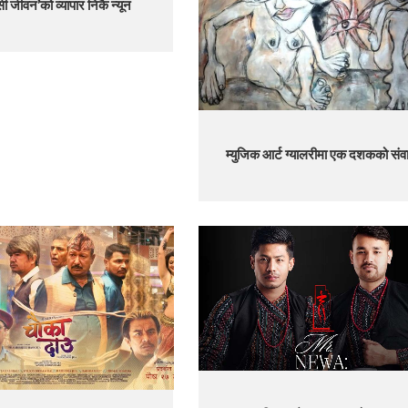
सी जीवन’को व्यापार निकै न्यून
म्युजिक आर्ट ग्यालरीमा एक दशकको संव