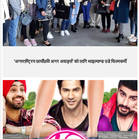
‘अन्तराष्ट्रिय छायाँछवि अनर अवार्ड्स’ को लागि थाइल्याण्ड उडे फिल्मकर्मी