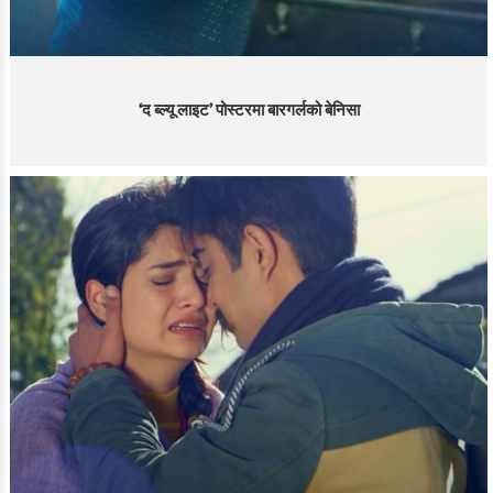
‘द ब्ल्यू लाइट’ पोस्टरमा बारगर्लको बेनिसा