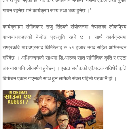
तयारी पुरा भएको छ’ गीतकार उपाध्याय भन्छन ‘यसमा एकल तथा युगल
गायन रहनेछ भने कार्यक्रम सभ्य तथा भव्य हुनेछ ।’
कार्यक्रममा संगीतकार राजु सिंहको संयोजनमा नेपालका लोकप्रिय
बाध्यबाधकहरुको बेजोड प्रस्तुति रहने छ । साथै कार्यक्रममा
राष्ट्रकवि माधवप्रसाद घिमिरेलाइ रु ५१ हजार नगद सहित अभिनन्दन
गरिंदैछ । अभिनन्दनको साथमा डि.आरका सात सांगीतिक कृति र एउटा
उपन्यास पनि लोकार्पण हुनेछन् । एउटा सर्जकको एकैपटक यतिधेरै कृति
बिमोचन एकल गाएनको साथ हुन लागेको संवत पहिलो पटक नै हो ।