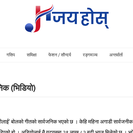
गसिप
समिक्षा
फेशन / सौन्दर्य
रङ्गमञ्च
अन्तर्वार्ता
जनिक (भिडियो)
्दगीलाई’ बोलको गीतको सार्वजनिक भएको छ । केहि महिना अगाडी सार्वजनीक
िएको हो । अडियोलाई नै युट्युबमा २९ लाख ८२ बढी भ्युज मिलेको छ ।
भुप