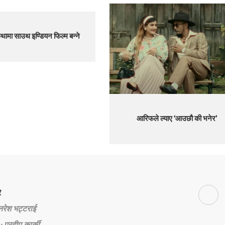
 कथामा साउथ इण्डियन फिल्म बन्ने
आरिफले ल्याए ‘आउछौ की भनेर’
े
 नरेश भट्टराई
: प्रदीप कार्की