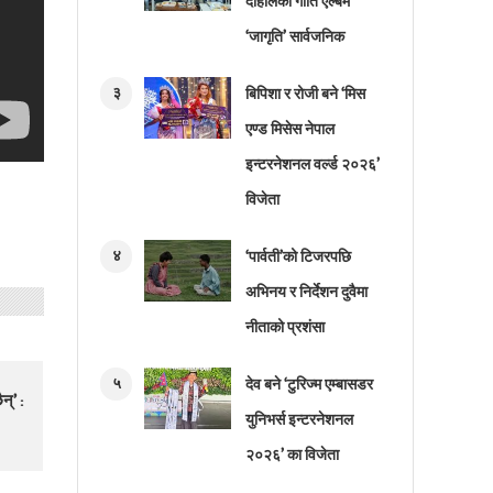
दाहालको गीति एल्बम
‘जागृति’ सार्वजनिक
३
बिपिशा र रोजी बने ‘मिस
एण्ड मिसेस नेपाल
इन्टरनेशनल वर्ल्ड २०२६’
विजेता
४
‘पार्वती’को टिजरपछि
अभिनय र निर्देशन दुवैमा
नीताको प्रशंसा
५
देव बने ‘टुरिज्म एम्बासडर
्’ :
युनिभर्स इन्टरनेशनल
२०२६’ का विजेता