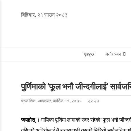
बिहिबार, २१ साउन २०८३
गृहपृष्ठ
मनोरञ्जन
पुर्णिमाको ‘फूल भनौ जीन्दगीलाई’ सार्व
प्रकाशित : आइतबार, कार्तिक ११, २०७५
२२:२५
जयहोस्
। गायिका पूर्णिमा लामाको स्वर रहेको ‘फूल भनौ जीन
गरिएको अडियोलाई नै रुचाइएपछी यसको भिडियो सार्वजनिक गर