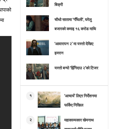
बिक्री
थापाको
ोमा
चौथो सातामा ‘गौँथली’, घरेलु
बजारको कमाइ १६ करोड माथि
‘आवारापन २’ मा यस्तो देखिए
इमरान
यस्तो बन्यो ‘झिँगेदाउ २’को टिजर
१
‘आचार्य’ लिएर निर्देशनमा
फर्किए निखिल
२
महाकाव्यकार खेमनाथ