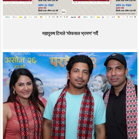
महापुरुष टिमले ‘मोफसल भ्रमण’ गर्दै