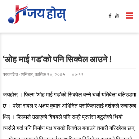
गृहपृष्ठ
मनोरञ्जन
फिल्मी खबर
बलिउड / हलिउड खबर
‘ओह माई गड’को पनि सिक्वेल आउने !
टिभी / सिरिज / ओटीटी
प्रकाशित : शनिबार, कार्तिक १०, २०७५
००:११
सङ्गीत खबर
साहित्य खबर
जयहोस् । फिल्म ‘ओह माई गड’को सिक्वेल बन्ने चर्चा यतिबेला बलिउडमा
छ । परेश रावल र अक्षय कुमार अभिनित यसफिल्मलाई दर्शकले रुचाएका
गसिप
थिए । फिल्मले उठाएको विषयले पनि राम्रै प्रसंसा बटुलेको थियो ।
समिक्षा
त्यसैले गर्दा पनि निर्माण पक्ष यसको सिक्वेल बनाउने तयारी गरिरहेका छन्
फेशन / सौन्दर्य