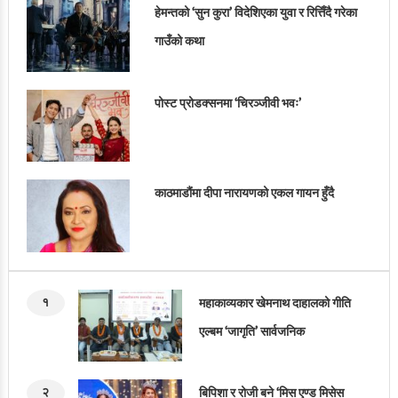
हेमन्तको ‘सुन कुरा’ विदेशिएका युवा र रित्तिँदै गरेका
गाउँको कथा
पोस्ट प्रोडक्सनमा ‘चिरञ्जीवी भवः’
काठमाडौंमा दीपा नारायणको एकल गायन हुँदै
१
महाकाव्यकार खेमनाथ दाहालको गीति
एल्बम ‘जागृति’ सार्वजनिक
२
बिपिशा र रोजी बने ‘मिस एण्ड मिसेस