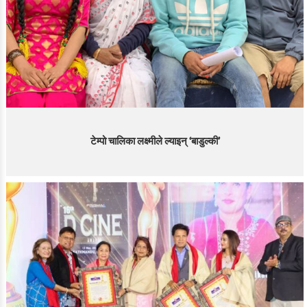
टेम्पो चालिका लक्ष्मीले ल्याइन् ‘बाडुल्की’