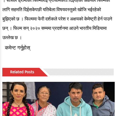
। सोसल ड्रामाको फिल्मलाई प्राथमिकता दिईरहेका अक्षयले फिल्मको
लागि सहमति दिईसकेपछी यतिबेला विषयवस्तुको खोजि भईरहेको
रङ्गमञ्च
बुझिएको छ । फिल्ममा फेरी दर्शकले परेश र अक्षयको केमेष्ट्री हेर्न पाउने
अन्तर्वार्ता
छन् । फिल्म सन् २०२० सम्ममा प्रदर्शनमा आउने भारतीय मिडियामा
ग्यालरी
उल्लेख छ ।
इभेन्ट ग्यालरी
कमेन्ट गर्नुहोस्
सेलिब्रेटी ग्यालरी
देश/विदेश
Related Posts
देश खबर
ग्लोबल खबर