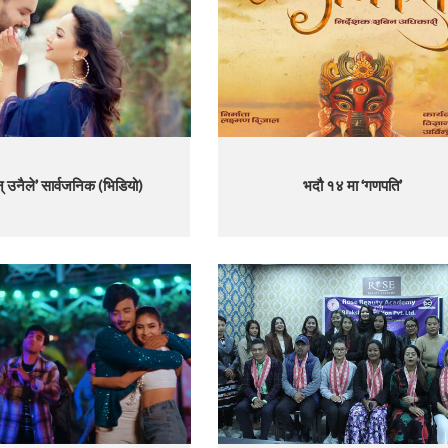
न् उनैले’ सार्वजनिक (भिडियो)
भदौ १४ मा ‘गणपति’