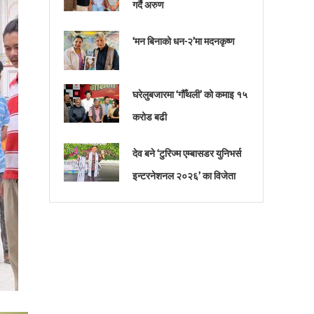
गर्दै अरुण
‘मन बिनाको धन-२’मा मदनकृष्ण
घरेलुबजारमा ‘गौँथली’ को कमाइ १५
करोड बढी
देव बने ‘टुरिज्म एम्बासडर युनिभर्स
इन्टरनेशनल २०२६’ का विजेता