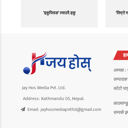
‘इकुपिताङ’ ल्याउदै इकु
‘तिम्रो 
हाम
अध्यक्ष :
सम्पादक 
Jay Hos Media Pvt. Ltd.
फोटो पत्
Address:
Kathmandu 05, Nepal.
काठमाण्डु
Email:
jayhosmediapvtltd@gmail.com
सम्पर्क
इ