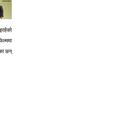
इरहेको
फिल्ममा
ेका छन्