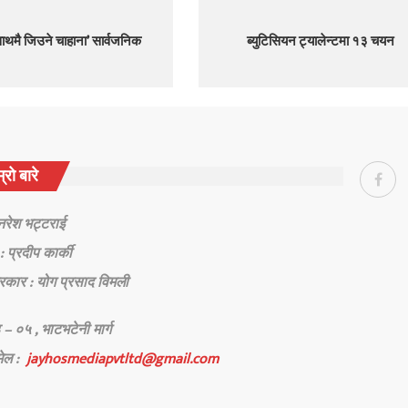
साथमै जिउने चाहाना’ सार्वजनिक
ब्युटिसियन ट्यालेन्टमा १३ चयन
्रो बारे
 नरेश भट्टराई
: प्रदीप कार्की
रकार : योग प्रसाद विमली
 – ०५ , भाटभटेनी मार्ग
मेल :
jayhosmediapvtltd@gmail.com