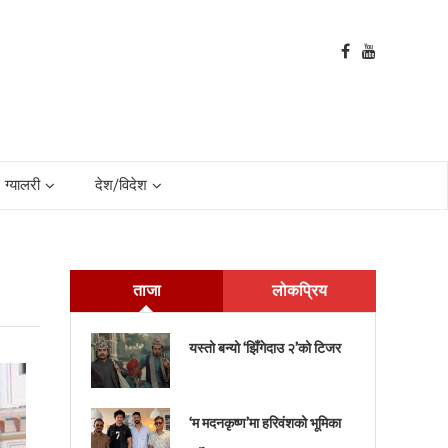
ग्यालरी
देश/विदेश
ताजा
लोकप्रिय
यस्तो बन्यो ‘झिँगेदाउ २’को टिजर
‘म मदनकृष्ण’मा हरिवंशको भूमिका