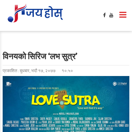
विनयको सिरिज ‘लभ सुत्र’
प्रकाशित : बुधबार, भदौ १७, २०७७
१०:५०