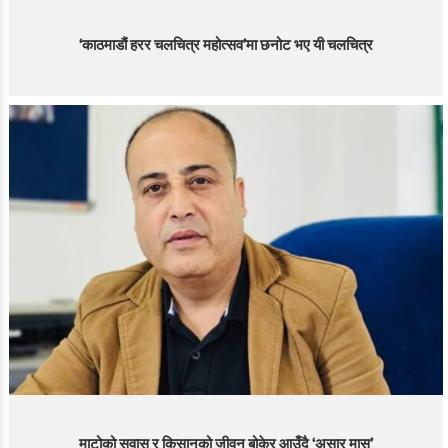
‘काठमाडौं हरर चलचित्र महोत्सव’मा छनोट भए यी चलचित्र
माटोको सुवास र किसानको जीवन बोकेर आउँदै ‘असार मास’