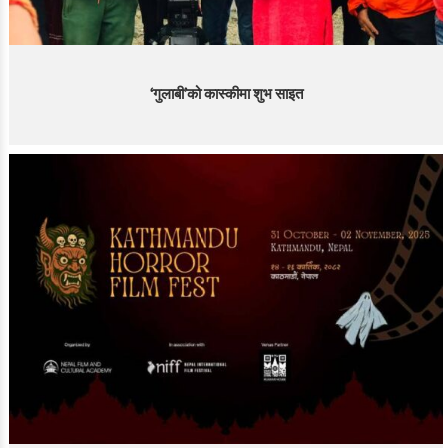
‘गुलाबी’को कास्कीमा शुभ साइत