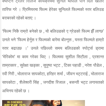
क्याप्टेन ट्रेलर रिलिज कार्यक्रममा सुनिल थापाले पनि दिल खोलेर
तारिफ गरे । प्रिमियरमा फिल्म हेरेका सुनिलले फिल्मको स्तर बलिउड
बराबरको रहेको बताए ।
‘फिल्म निकै राम्रो बनेको छ , यो बलिउडको ए ग्रेडको फिल्म झैँ लाग्छ’
उनले भने ‘फिल्म हेर्नुस र फिल्मको बारेमा बोल्नुस , यस्ता फिल्मले हाम्रो
स्तर बढाउछ ।’ उनले पछिल्लो समय बलिउडको स्पोर्ट्स ड्रामा
‘मेरिकोम’ मा काम गरेका थिए । फिल्ममा सुशील सिटौला , प्रशान्त
ताम्राकार , सुवेक्षा खड्का , सुपुष्पा भट्ट , टिका पहाडी , नरेश पौडेल ,
रवी गिरी , भोलाराज सापकोटा, हरिहर शर्मा , जीवन भट्टराई , भोलाराज
सापकोटा , शैलेश्वरी सिंह , जगदीश रिजाल , बसन्ती भट्ट लगायतको
अभिनय रहेको छ ।