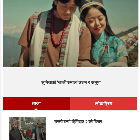
सुनिताको ‘जाली रुमाल’ उत्तम र अनुषा
ताजा
लोकप्रिय
यस्तो बन्यो ‘झिँगेदाउ २’को टिजर