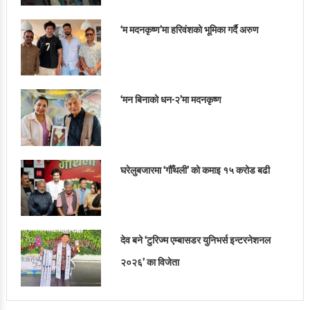
‘म मदनकृष्ण’मा हरिवंशको भूमिका गर्दै अरुण
‘मन बिनाको धन-२’मा मदनकृष्ण
घरेलुबजारमा ‘गौँथली’ को कमाइ १५ करोड बढी
देव बने ‘टुरिज्म एम्बासडर युनिभर्स इन्टरनेशनल
२०२६’ का विजेता