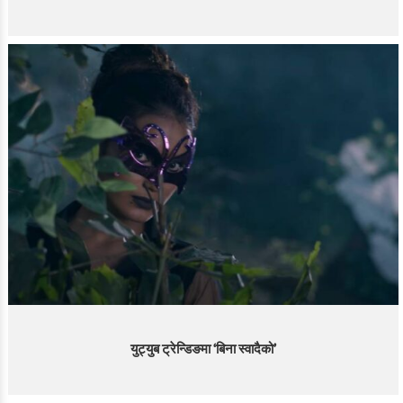
युट्युब ट्रेन्डिङमा ‘बिना स्वादैको’