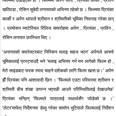
फिल्ममा देखाइएको हो । फिल्ममा अर्पण थापा , प्रियंका कार्की , प्रविन
खतिवडा , रोसिन सुबेदी लगायतको अभिनय रहेको छ । फिल्ममा प्रियंका
रङ्गमञ्च
कार्की र अर्पण थापाले श्रीमान र श्रीमतीको भूमिका निवाराह गरेका छन्
अन्तर्वार्ता
। प्रमोसन म्याटेरियल रिलिज समारोहमा अर्पण , प्रियंका , प्रविन ,
ग्यालरी
रोसिन लगायत उपस्थित थिए ।
इभेन्ट ग्यालरी
‘अनागतको क्यारेक्टरबाट निस्किन मलाइ सहज भएन’ अर्पणले आफ्नो
सेलिब्रेटी ग्यालरी
भूमिकालाई प्रस्ट्याउदै भने ‘मलाइ अभिनय गर्न मन लागेको फिल्म हो ,
देश/विदेश
मेरो साइडबाट फरक स्वाद चाहने दर्शकको लागि फिल्म खास छ।’ अर्पण
झैँ प्रियंका पनि आशावादी छिन । ‘फिल्मले एउटा परिवारमा श्रीमान र
देश खबर
श्रीमती बीच शंखा उत्पन्न भएपछी आउने परिस्थितिलाई देखाउनेछ’
ग्लोबल खबर
प्रियंका भन्छिन् ‘फिल्मले पात्रलाई यथार्थसँग जोडेको छ ।’
‘लेटर’मार्फत् निर्देशनमा डेब्यु गरेका साम्तेन भुटियाले फिल्मलाई निर्देशन