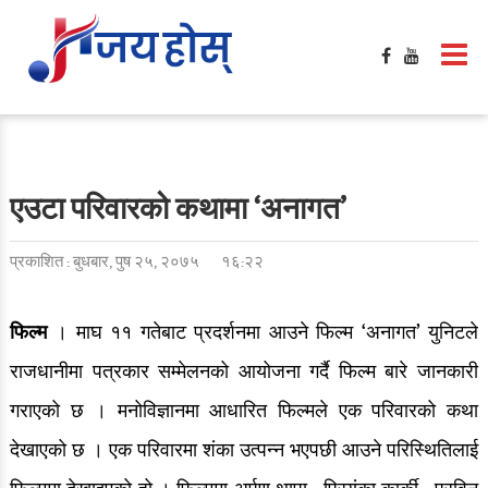
गृहपृष्ठ
मनोरञ्जन
फिल्मी खबर
बलिउड / हलिउड खबर
एउटा परिवारको कथामा ‘अनागत’
टिभी / सिरिज / ओटीटी
प्रकाशित : बुधबार, पुष २५, २०७५
१६:२२
सङ्गीत खबर
साहित्य खबर
फिल्म
। माघ ११ गतेबाट प्रदर्शनमा आउने फिल्म ‘अनागत’ युनिटले
राजधानीमा पत्रकार सम्मेलनको आयोजना गर्दै फिल्म बारे जानकारी
गसिप
गराएको छ । मनोविज्ञानमा आधारित फिल्मले एक परिवारको कथा
समिक्षा
देखाएको छ । एक परिवारमा शंका उत्पन्न भएपछी आउने परिस्थितिलाई
फेशन / सौन्दर्य