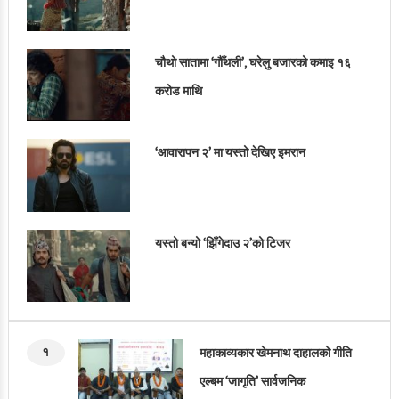
चौथो सातामा ‘गौँथली’, घरेलु बजारको कमाइ १६
करोड माथि
‘आवारापन २’ मा यस्तो देखिए इमरान
यस्तो बन्यो ‘झिँगेदाउ २’को टिजर
१
महाकाव्यकार खेमनाथ दाहालको गीति
एल्बम ‘जागृति’ सार्वजनिक