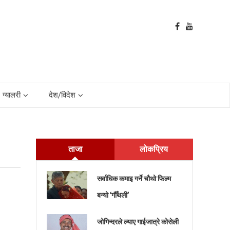
ग्यालरी
देश/विदेश
ताजा
लोकप्रिय
सर्वाधिक कमाइ गर्ने चौथो फिल्म
बन्यो ‘गौँथली’
जोगिन्दरले ल्याए गाईजात्रे कोसेली