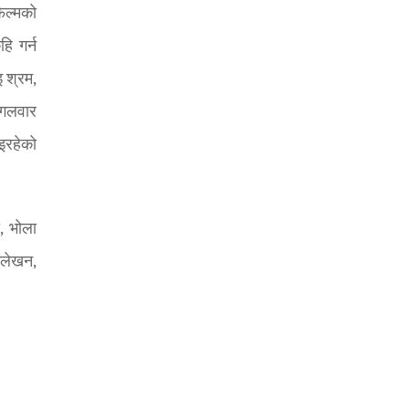
फिल्मको
हि गर्न
इ श्रम,
मंगलवार
ाइरहेको
ा, भोला
 लेखन,