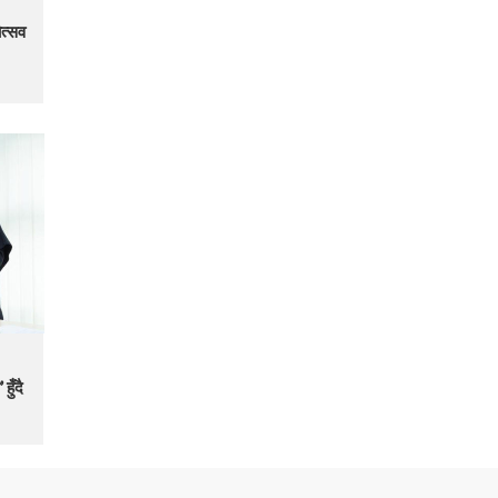
त्सव
हुँदै