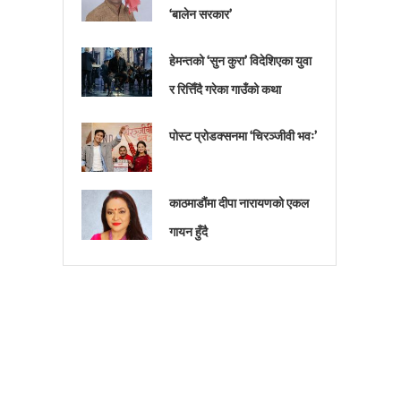
‘बालेन सरकार’
हेमन्तको ‘सुन कुरा’ विदेशिएका युवा
र रित्तिँदै गरेका गाउँको कथा
पोस्ट प्रोडक्सनमा ‘चिरञ्जीवी भवः’
काठमाडौंमा दीपा नारायणको एकल
गायन हुँदै