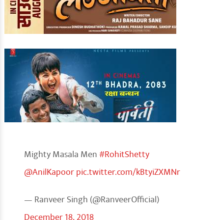
Mighty Masala Men
#RohitShetty
@AnilKapoor
pic.twitter.com/kBtyiZXMNr
— Ranveer Singh (@RanveerOfficial)
December 18, 2018