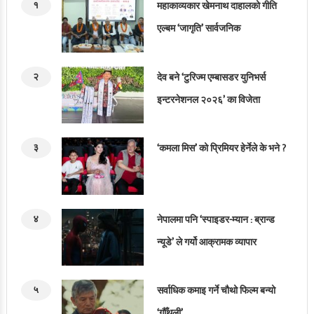
१
महाकाव्यकार खेमनाथ दाहालको गीति
एल्बम ‘जागृति’ सार्वजनिक
२
देव बने ‘टुरिज्म एम्बासडर युनिभर्स
इन्टरनेशनल २०२६’ का विजेता
३
‘कमला मिस’ को प्रिमियर हेर्नेले के भने ?
४
नेपालमा पनि ‘स्पाइडर-म्यान : ब्रान्ड
न्यूडे’ ले गर्यो आक्रामक व्यापार
५
सर्वाधिक कमाइ गर्ने चौथो फिल्म बन्यो
‘गौँथली’