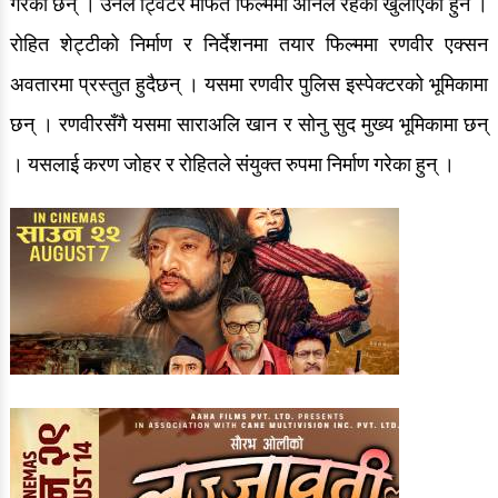
गरेका छन् । उनले ट्विटर मार्फत फिल्ममा अनिल रहेको खुलाएका हुन ।
रोहित शेट्टीको निर्माण र निर्देशनमा तयार फिल्ममा रणवीर एक्सन
अवतारमा प्रस्तुत हुदैछन् । यसमा रणवीर पुलिस इस्पेक्टरको भूमिकामा
छन् । रणवीरसँगै यसमा साराअलि खान र सोनु सुद मुख्य भूमिकामा छन्
। यसलाई करण जोहर र रोहितले संयुक्त रुपमा निर्माण गरेका हुन् ।