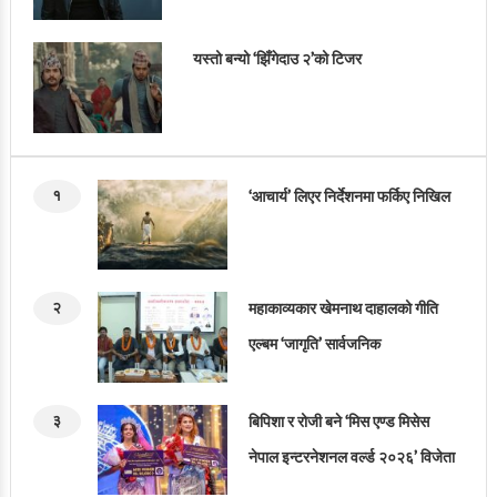
यस्तो बन्यो ‘झिँगेदाउ २’को टिजर
१
‘आचार्य’ लिएर निर्देशनमा फर्किए निखिल
२
महाकाव्यकार खेमनाथ दाहालको गीति
एल्बम ‘जागृति’ सार्वजनिक
३
बिपिशा र रोजी बने ‘मिस एण्ड मिसेस
नेपाल इन्टरनेशनल वर्ल्ड २०२६’ विजेता