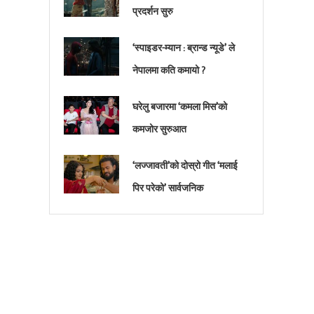
प्रदर्शन सुरु
‘स्पाइडर-म्यान : ब्रान्ड न्यूडे’ ले
नेपालमा कति कमायो ?
घरेलु बजारमा ‘कमला मिस’को
कमजोर सुरुआत
‘लज्जावती’को दोस्रो गीत ‘मलाई
पिर परेको’ सार्वजनिक