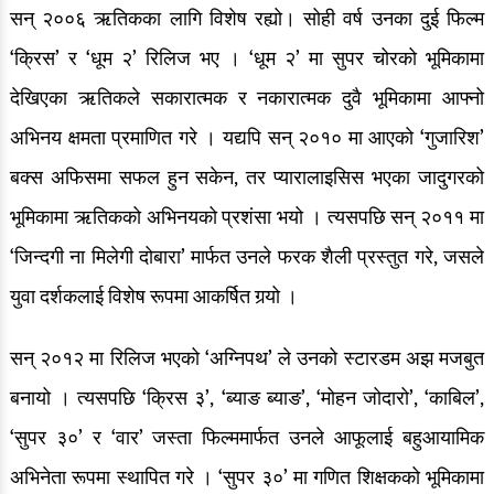
सन् २००६ ऋतिकका लागि विशेष रह्यो। सोही वर्ष उनका दुई फिल्म
‘क्रिस’ र ‘धूम २’ रिलिज भए । ‘धूम २’ मा सुपर चोरको भूमिकामा
देखिएका ऋतिकले सकारात्मक र नकारात्मक दुवै भूमिकामा आफ्नो
अभिनय क्षमता प्रमाणित गरे । यद्यपि सन् २०१० मा आएको ‘गुजारिश’
बक्स अफिसमा सफल हुन सकेन, तर प्यारालाइसिस भएका जादुगरको
भूमिकामा ऋतिकको अभिनयको प्रशंसा भयो । त्यसपछि सन् २०११ मा
‘जिन्दगी ना मिलेगी दोबारा’ मार्फत उनले फरक शैली प्रस्तुत गरे, जसले
युवा दर्शकलाई विशेष रूपमा आकर्षित गर्‍यो ।
सन् २०१२ मा रिलिज भएको ‘अग्निपथ’ ले उनको स्टारडम अझ मजबुत
बनायो । त्यसपछि ‘क्रिस ३’, ‘ब्याङ ब्याङ’, ‘मोहन जोदारो’, ‘काबिल’,
‘सुपर ३०’ र ‘वार’ जस्ता फिल्ममार्फत उनले आफूलाई बहुआयामिक
अभिनेता रूपमा स्थापित गरे । ‘सुपर ३०’ मा गणित शिक्षकको भूमिकामा