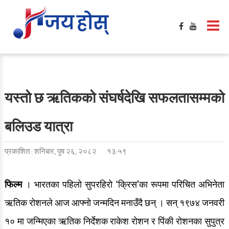
गृहपृष्ठ
मनोरञ्जन
फिल्मी खबर
बलिउड / हलिउड खबर
यस्तो छ ऋतिकको संघर्षदेखि सफलतासम्मको
टिभी / सिरिज / ओटीटी
बलिउड यात्रा
सङ्गीत खबर
प्रकाशित : शनिबार, पुष २६, २०८२
१३:५९
साहित्य खबर
गसिप
फिल्म
। भारतका पहिलो सुपरहिरो ‘क्रिस’का रूपमा परिचित अभिनेता
समिक्षा
ऋतिक रोशनले आज आफ्नो जन्मदिन मनाउँदै छन् । सन् १९७४ जनवरी
१० मा जन्मिएका ऋतिक निर्देशक राकेश रोशन र पिंकी रोशनका सुपुत्र
फेशन / सौन्दर्य