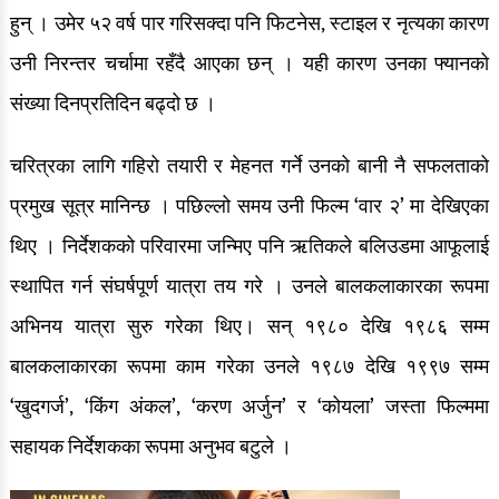
हुन् । उमेर ५२ वर्ष पार गरिसक्दा पनि फिटनेस, स्टाइल र नृत्यका कारण
रङ्गमञ्च
उनी निरन्तर चर्चामा रहँदै आएका छन् । यही कारण उनका फ्यानको
अन्तर्वार्ता
संख्या दिनप्रतिदिन बढ्दो छ ।
ग्यालरी
चरित्रका लागि गहिरो तयारी र मेहनत गर्ने उनको बानी नै सफलताको
इभेन्ट ग्यालरी
प्रमुख सूत्र मानिन्छ । पछिल्लो समय उनी फिल्म ‘वार २’ मा देखिएका
थिए । निर्देशकको परिवारमा जन्मिए पनि ऋतिकले बलिउडमा आफूलाई
सेलिब्रेटी ग्यालरी
स्थापित गर्न संघर्षपूर्ण यात्रा तय गरे । उनले बालकलाकारका रूपमा
देश/विदेश
अभिनय यात्रा सुरु गरेका थिए। सन् १९८० देखि १९८६ सम्म
देश खबर
बालकलाकारका रूपमा काम गरेका उनले १९८७ देखि १९९७ सम्म
ग्लोबल खबर
‘खुदगर्ज’, ‘किंग अंकल’, ‘करण अर्जुन’ र ‘कोयला’ जस्ता फिल्ममा
सहायक निर्देशकका रूपमा अनुभव बटुले ।