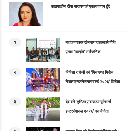
काठमाडौंमा दीपा नारायणको एकल गायन हुँदै
१
महाकाव्यकार खेमनाथ दाहालको गीति
एल्बम ‘जागृति’ सार्वजनिक
२
बिपिशा र रोजी बने ‘मिस एण्ड मिसेस
नेपाल इन्टरनेशनल वर्ल्ड २०२६’ विजेता
३
देव बने ‘टुरिज्म एम्बासडर युनिभर्स
इन्टरनेशनल २०२६’ का विजेता