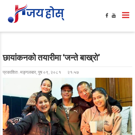
छायांकनको तयारीमा ‘जन्ते बाख्रो’
प्रकाशित : मङ्गलबार, पुष ०९, २०८१
२१:५७