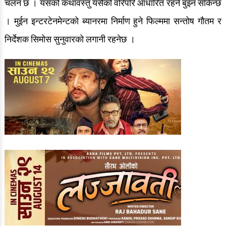
चलन छ । यसको कथावस्तु यसैको वरिपरि आधारित रहने बुझ्न सकिन्छ
। मुईन इन्टरटेनमेन्टको ब्यानरमा निर्माण हुने फिल्ममा सन्तोष गौतम र
निर्देशक सिमोस सुनुवारको लगानी रहनेछ ।