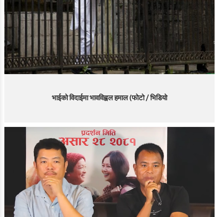
भाईको विदाईमा भावविह्वल हमाल (फोटो / भिडियो