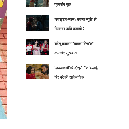
प्रदर्शन सुरु
‘स्पाइडर-म्यान : ब्रान्ड न्यूडे’ ले
नेपालमा कति कमायो ?
घरेलु बजारमा ‘कमला मिस’को
कमजोर सुरुआत
‘लज्जावती’को दोस्रो गीत ‘मलाई
पिर परेको’ सार्वजनिक