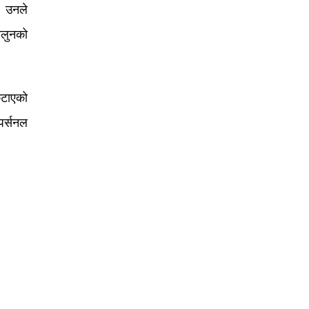
 । उनले
ैलुनको
कटाएको
पर्सनल