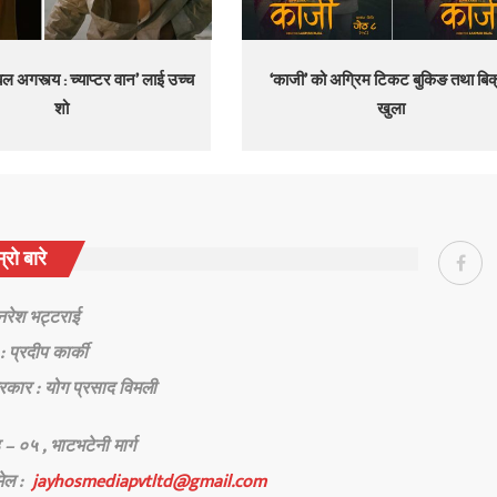
ल अगस्त्य : च्याप्टर वान’ लाई उच्च
‘काजी’ को अग्रिम टिकट बुकिङ तथा बिक
शो
खुला
्रो बारे
 नरेश भट्टराई
: प्रदीप कार्की
रकार : योग प्रसाद विमली
 – ०५ , भाटभटेनी मार्ग
मेल :
jayhosmediapvtltd@gmail.com