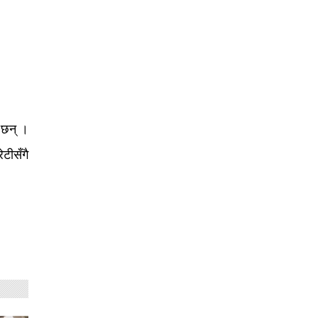
 छन् ।
ेटीसँगै