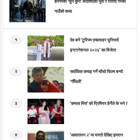
हेमन्तको ‘सुन कुरा’ विदेशिएका युवा र रित्तिँदै गरेका
गाउँको कथा
१
देव बने ‘टुरिज्म एम्बासडर युनिभर्स
इन्टरनेशनल २०२६’ का विजेता
२
सर्वाधिक कमाइ गर्ने चौथो फिल्म बन्यो
‘गौँथली’
३
‘कमला मिस’ को प्रिमियर हेर्नेले के भने ?
४
‘आवारापन २’ मा यस्तो देखिए इमरान