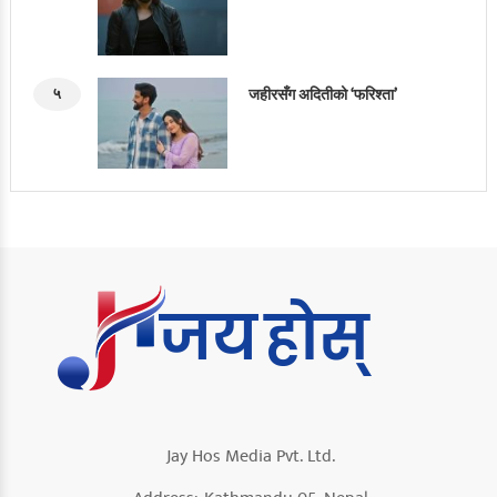
५
जहीरसँग अदितीको ‘फरिश्ता’
Jay Hos Media Pvt. Ltd.