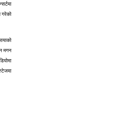
सर्टमा
 गरेको
मायाको
मन मगन
डियोमा
स्टेजमा