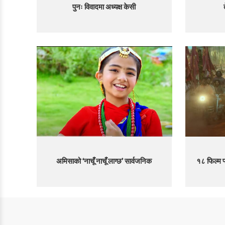
पुनः विवादमा अध्यक्ष केसी
अमिसाको ‘नाचूँ नाचूँ लाग्छ’ सार्वजनिक
१८ फिल्म फ्