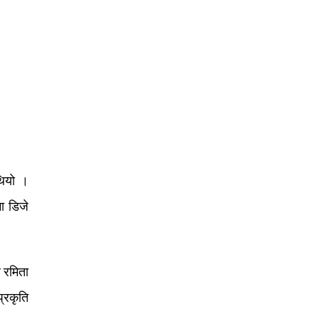
थियो ।
ा डिजे
ल रमिता
्रकृति