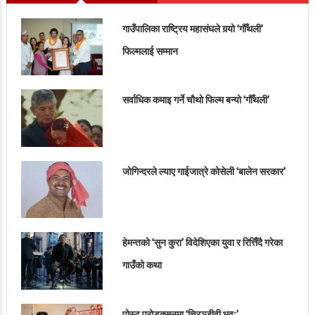
गाउँपालिका राष्ट्रिय महासंघले गर्‍यो ‘गौँथली’
फिल्मलाई सम्मान
सर्वाधिक कमाइ गर्ने चौथो फिल्म बन्यो ‘गौँथली’
जोगिन्दरले ल्याए गाईजात्रे कोसेली ‘बालेन सरकार’
हेमन्तको ‘सुन कुरा’ विदेशिएका युवा र रित्तिँदै गरेका
गाउँको कथा
पोस्ट प्रोडक्सनमा ‘चिरञ्जीवी भवः’