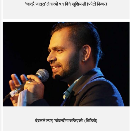
‘जात्रै जात्रा’ ले सत्यो ५१ दिने खुशियाली (फोटो फिचर)
देवलले ल्याए ‘चौवन्दीमा सजिएकी’ (भिडियो)