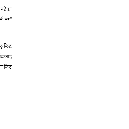
 बढेका
े नयाँ
फु फिट
्शकलाइ
मा फिट