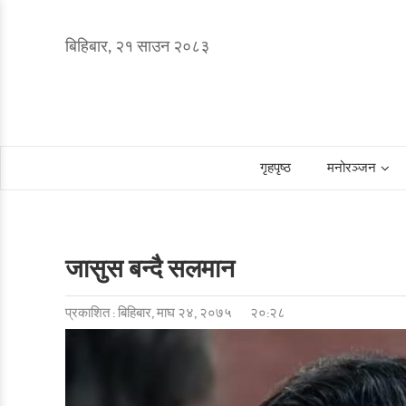
बिहिबार, २१ साउन २०८३
गृहपृष्ठ
मनोरञ्जन
जासुस बन्दै सलमान
प्रकाशित : बिहिबार, माघ २४, २०७५
२०:२८