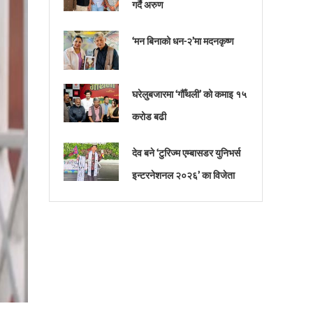
गर्दै अरुण
‘मन बिनाको धन-२’मा मदनकृष्ण
घरेलुबजारमा ‘गौँथली’ को कमाइ १५
करोड बढी
देव बने ‘टुरिज्म एम्बासडर युनिभर्स
इन्टरनेशनल २०२६’ का विजेता