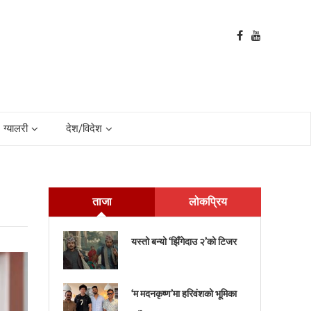
ग्यालरी
देश/विदेश
ताजा
लोकप्रिय
यस्तो बन्यो ‘झिँगेदाउ २’को टिजर
‘म मदनकृष्ण’मा हरिवंशको भूमिका