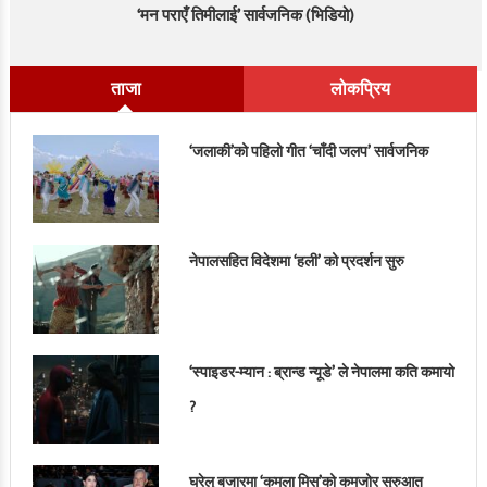
‘मन पराएँ तिमीलाई’ सार्वजनिक (भिडियो)
ताजा
लोकप्रिय
‘जलाकी’को पहिलो गीत ‘चाँदी जलप’ सार्वजनिक
नेपालसहित विदेशमा ‘हली’ को प्रदर्शन सुरु
‘स्पाइडर-म्यान : ब्रान्ड न्यूडे’ ले नेपालमा कति कमायो
?
घरेलु बजारमा ‘कमला मिस’को कमजोर सुरुआत