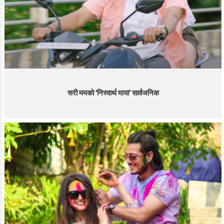
सरी ममको ‘निस्वार्थ माया’ सार्वजनिक